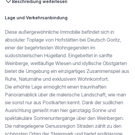
Beschreibung weiterlesen
Der Kanalanschluss befindet sich direkt am Grundstück, Wasser und Strom können komfortabel über die öffentliche Straße in einer Entfernung von rund 150 Metern zugeführt werden. Die Zufahrt ist öffentlich und somit problemlos gegeben.
Lage und Verkehrsanbindung
Ob als Wohnsitz für Naturliebhaber, als hochwertiger Zweitwohnsitz oder als Ruhepol für Menschen, die das Besondere suchen – diese Immobilie vereint pure Lebensqualität mit einem außergewöhnlichen Grundstück in einer der schönsten Regionen der Südoststeiermark.
Diese außergewöhnliche Immobilie befindet sich in
Sichern Sie sich dieses seltene Juwel und verwirklichen Sie Ihren Traum vom Wohnen im Grünen in absoluter Allein- und Ruhelage!
absoluter Toplage von Hofstätten bei Deutsch Goritz,
Wir weisen darauf hin, dass zwischen dem Vermittler und dem zu vermittelnden Dritten ein familiäres oder wirtschaftliches Naheverhältnis besteht.
einer der begehrtesten Wohngegenden im
südoststeirischen Hügelland. Eingebettet in sanfte
Der Vermittler ist als Doppelmakler tätig.
Weinberge, weitläufige Wiesen und idyllische Obstgärten
Infrastruktur / Entfernungen
bietet die Umgebung ein einzigartiges Zusammenspiel aus
Ruhe, Naturnähe und exklusivem Wohnkomfort.
Gesundheit
Arzt <1.500m
Die erhöhte Lage ermöglicht einen traumhaften
Apotheke <9.500m
Panoramablick über die malerische Landschaft, wie man
sie sonst nur aus Postkarten kennt. Dank der südlichen
Kinder & Schulen
Ausrichtung genießt man hier ganztägig Sonne und
Schule <3.000m
Kindergarten <8.000m
spektakuläre Sonnenuntergänge über den Weinbergen.
Die nahegelegene Genussregion Straden zählt zu den
Nahversorgung
schönsten Orten der Steiermark und bietet erstklassige
Supermarkt <3.000m