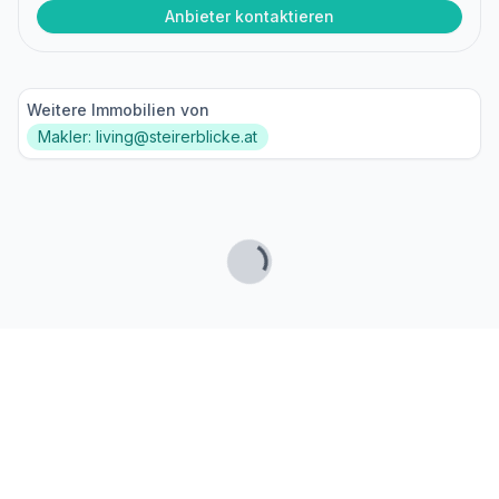
Anbieter kontaktieren
Weitere Immobilien von
Makler: living@steirerblicke.at
Lade...
Fußzeile
Finde passende Kaufimmobilien
- oder werde gefunden!
Mit moderner Technologie zum perfekten Match.