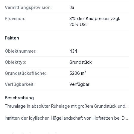
Vermittlungsprovision:
Ja
Provision:
3% des Kaufpreises zzgl.
20% USt.
Fakten
Objektnummer:
434
Objekttyp:
Grundstück
Grundstücksfläche:
5206 m²
Verfügbarkeit:
Verfügbar
Beschreibung
Traumlage in absoluter Ruhelage mit großem Grundstück und bewilligter Planung
Inmitten der idyllischen Hügellandschaft von Hofstätten bei Deutsch Goritz erwartet Sie eine einmalige Gelegenheit: Eine Bestandsimmobilie in absoluter Ruhelage, eingebettet in ein beeindruckendes 5.200 m² großes Grundstück (Freiland) – ein Ort, an dem Natur, Weite und Privatsphäre perfekt harmonieren.
Für diese besondere Liegenschaft liegt bereits eine baubewilligte Planung für ein charmantes, gemütliches Wohlfühlhaus mit ca. 90 m² Wohnfläche vor. Ein zusätzlich geplanter Wellnessbereich mit ca. 14 m² rundet das außergewöhnliche Konzept ab und bietet Ihnen die Möglichkeit, Ihre persönliche Rückzugsoase inmitten unberührter Natur zu realisieren.