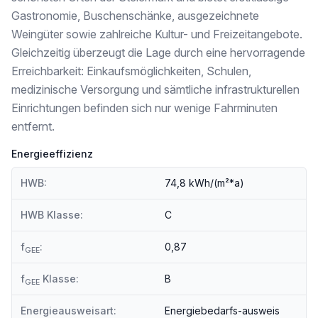
Bäckerei <9.000m
Gastronomie, Buschenschänke, ausgezeichnete
Weingüter sowie zahlreiche Kultur- und Freizeitangebote.
Sonstige
Gleichzeitig überzeugt die Lage durch eine hervorragende
Bank <3.000m
Geldautomat <3.000m
Erreichbarkeit: Einkaufsmöglichkeiten, Schulen,
Post <4.000m
medizinische Versorgung und sämtliche infrastrukturellen
Polizei <9.500m
Einrichtungen befinden sich nur wenige Fahrminuten
entfernt.
Verkehr
Bus <3.000m
Energieeffizienz
Bahnhof <7.000m
HWB:
74,8 kWh/(m²*a)
Angaben Entfernung Luftlinie / Quelle: OpenStreetMap
HWB Klasse:
C
f
:
0,87
GEE
f
Klasse:
B
GEE
Energieausweisart:
Energiebedarfs-ausweis