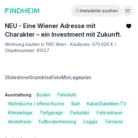
Immobilie suchen
Ope
NEU - Eine Wiener Adresse mit
Charakter – ein Investment mit Zukunft.
Wohnung kaufen in 1190 Wien - Kaufpreis: 470.620 € /
Objektnummer: 91557
Slideshow
Grundriss
FotoMix
Lageplan
Ausstattung:
Boden
Fahrstuhl
Wohnküche / offene Küche
Bad
Kabel/Satelliten-TV
Klimaanlage
Tiefgarage
Parkplatz
Fahrradraum
Abstellraum
Fußbodenheizung
Loggia
Terrasse