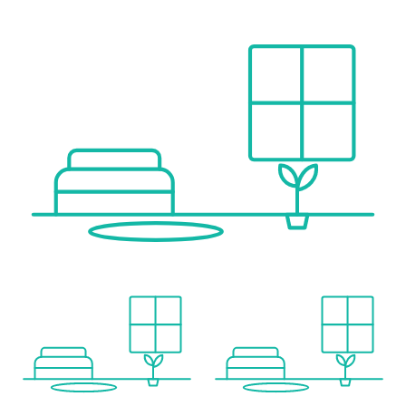
Einkaufszentrum <1.250m
Sonstige
Geldautomat <250m
Bank <250m
Post <750m
Polizei <500m
Verkehr
Bus <250m
U-Bahn <500m
Straßenbahn <250m
Bahnhof <750m
Autobahnanschluss <750m
Angaben Entfernung Luftlinie / Quelle: OpenStreetMap