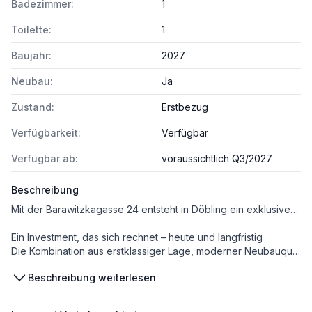
Badezimmer:
1
Toilette:
1
Baujahr:
2027
Neubau:
Ja
Zustand:
Erstbezug
Verfügbarkeit:
Verfügbar
Verfügbar ab:
voraussichtlich Q3/2027
Beschreibung
Mit der Barawitzkagasse 24 entsteht in Döbling ein exklusives Neubauprojekt, das wie gemacht ist für Käufer von Vorsorgewohnungen – besonders auch für Anleger, die ihr Portfolio gezielt erweitern möchten. In Zeiten volatiler Märkte bleibt die Wohnimmobilie eine der stabilsten Wertanlagen. Und gerade in Wien zeigt sich das deutlicher denn je: Die Nachfrage nach Mietwohnungen ist hoch, das Angebot knapp. Dieses Ungleichgewicht sorgt für nachhaltig solide Vermietbarkeit – vor allem in Toplagen wie Döbling.
Ein Investment, das sich rechnet – heute und langfristig
Die Kombination aus erstklassiger Lage, moderner Neubauqualität und einem Wohnungsmix, der breite Zielgruppen anspricht, macht Barawitzkagasse 24 zur idealen Vorsorgeimmobilie. Ob zur Sicherung Ihres Vermögens, als Baustein für laufende Mieteinnahmen oder als Teil eines größeren Anlagekonzepts: Hier investieren Sie in Wohnraum, der am Wiener Markt dauerhaft gesucht ist.
Beschreibung weiterlesen
Nähere Informationen finden Sie auch auf der Homepage: Barawitzkagasse 24 | Exklusives Wohnen mit ruhigem Innenhof [https://barawitzkagasse24.at/]
Das Projekt auf einen Blick