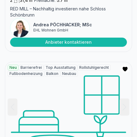
2
31,4 m²
Freifläche:
5.7 m²
RED MILL – Nachhaltig investieren nahe Schloss
Schönbrunn
Andrea PÖCHHACKER; MSc
EHL Wohnen GmbH
Anbieter kontaktieren
Neu
Barrierefrei
Top Ausstattung
Rollstuhlgerecht
Fußbodenheizung
Balkon
Neubau