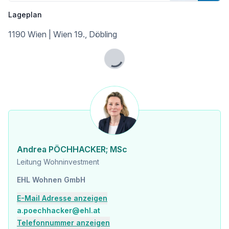
Barawitzkagasse 24 bietet alles, was eine erfolgreiche Vorsorgewohnung ausmacht: Toplage, gefragte Grundrisse, hochwertige Ausstattung und ein Marktumfeld, das von hoher Mietnachfrage und Knappheit geprägt ist. Eine Investition, die laufende Erträge ermöglicht und gleichzeitig Vermögen langfristig absichert – besonders attraktiv für Anleger, die mehr als nur eine Wohnung erwerben und auf nachhaltige Vermietungssicherheit setzen.
Lageplan
1190 Wien | Wien 19., Döbling
Kaufpreise der Vorsorgewohnungen
von EUR 301.563,- bis EUR 881.842,- netto zzgl. 20% USt.
Lade...
Zu erwartender Mietertrag
von ca. EUR 17,50 bis EUR 20,75 netto/m²
Ein detaillierten Überblick finden Sie auf unserer Projekthomepage [https://www.ehl.at/wohnen/wohnprojekte/barawitzkagasse-24-1190-wien]!
Provisionsfrei für den Käufer!
Fertigstellung voraussichtlich Q3 2027
Andrea PÖCHHACKER; MSc
Leitung Wohninvestment
Bei diesem Angebot handelt es sich um eine Vorsorgewohnung, die zu Vermietungszwecken erworben wird. Der angegebene Kaufpreis versteht sich daher zzgl. 20% USt. Diese Daten sind vorbehaltlich möglicher Änderungen.
EHL Wohnen GmbH
E-Mail Adresse anzeigen
a.poechhacker@ehl.at
Telefonnummer anzeigen