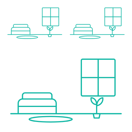
Geldautomat <1.500m
Post <1.500m
Polizei <2.000m
Verkehr
Bus <1.000m
Autobahnanschluss <6.000m
Bahnhof <2.000m
Angaben Entfernung Luftlinie / Quelle: OpenStreetMap