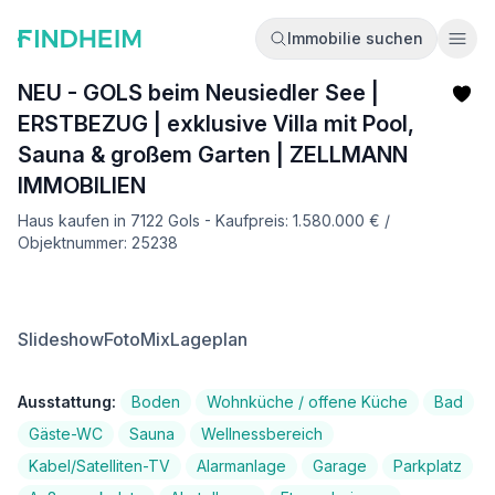
Immobilie suchen
Ope
NEU - GOLS beim Neusiedler See |
ERSTBEZUG | exklusive Villa mit Pool,
Sauna & großem Garten | ZELLMANN
IMMOBILIEN
Haus kaufen in 7122 Gols - Kaufpreis: 1.580.000 € /
Objektnummer: 25238
Slideshow
FotoMix
Lageplan
Ausstattung:
Boden
Wohnküche / offene Küche
Bad
Gäste-WC
Sauna
Wellnessbereich
Kabel/Satelliten-TV
Alarmanlage
Garage
Parkplatz