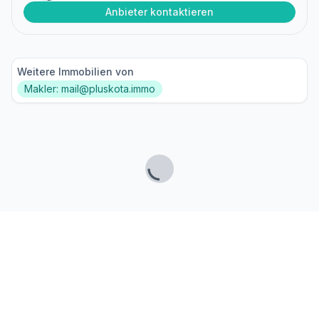
Anbieter kontaktieren
Weitere Immobilien von
Makler: mail@pluskota.immo
Lade...
Fußzeile
Finde passende Kaufimmobilien
- oder werde gefunden!
Mit moderner Technologie zum perfekten Match.