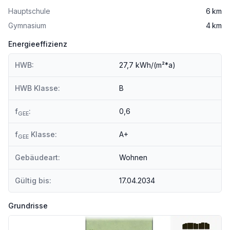
Hauptschule
6 km
Gymnasium
4 km
Energieeffizienz
HWB:
27,7 kWh/(m²*a)
HWB Klasse:
B
f
:
0,6
GEE
f
Klasse:
A+
GEE
Gebäudeart:
Wohnen
Gültig bis:
17.04.2034
Grundrisse