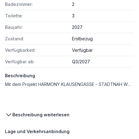
Badezimmer:
2
Toilette:
3
Baujahr:
2027
Zustand:
Erstbezug
Verfügbarkeit:
Verfügbar
Verfügbar ab:
Q3/2027
Beschreibung
Mit dem Projekt HARMONY KLAUSENGASSE - STADTNAH WOHNEN. IM GRÜNEN LEBEN entsteht eines der exklusivsten Projekte in Vösendorf bestehend aus 10 Reihenhäusern, Terrassen, Gärten und 20 PKW Abstellplätzen. Besonderes Augenmerk liegt auf der gehobenen Ausstattung: Massive Ziegelbauweise, Fußbodenheizung für die Wintermonate und Kühldecken als beste Alternative zur Klimaanlage in den Sommermonaten. Edle Eichenparkettböden, zargenlose Innentüren sowie eine Alarmanlage sorgen für modernen Wohnkomfort und ein sicheres Zuhause. Das Haus 7 bietet eine ansprechende Raumhöhe von ca. 2,65m und empfängt Sie mit einem einladenden Eingangsbereich, der über eine Garderobe, ein WC und einen praktischen Abstellraum verfügt. Der offene Wohnbereich erstreckt sich über ca. 35,5m² und bietet Platz für eine stilvolle Küche sowie einen großen Esstisch und ein komfortables Sofa. Ein XXL Schiebeelement eröffnet den Zugang zum praktisch angelegten Garten. Über eine elegante Treppe gelangt man in das erste Obergeschoss, das zwei großzügige angelegte Zimmer, ein WC sowie ein Badezimmer mit Badewanne, Dusche und Doppelhandwaschbecken beherbergt. Ein weiteres Highlight ist das Dachgeschoss dieses mit zwei hellen und freundlichen Zimmern einen praktischen Abstellraum sowie einem weiteren Badezimmer mit Dusche, Doppelhandwaschbecken und WC ausgestattet ist. Der Einheit stehen 2 PKW Abstellplätze zur Verfügung und können jeweils um EUR 11.500,- erworben werden.
Beschreibung weiterlesen
Lage und Verkehrsanbindung