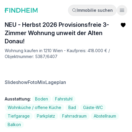
Immobilie suchen
Ope
NEU - Herbst 2026 Provisionsfreie 3-
Zimmer Wohnung unweit der Alten
Donau!
Wohnung kaufen in 1210 Wien - Kaufpreis: 418.000 € /
Objektnummer: 5387/6407
Slideshow
FotoMix
Lageplan
Ausstattung:
Boden
Fahrstuhl
Wohnküche / offene Küche
Bad
Gäste-WC
Tiefgarage
Parkplatz
Fahrradraum
Abstellraum
Balkon