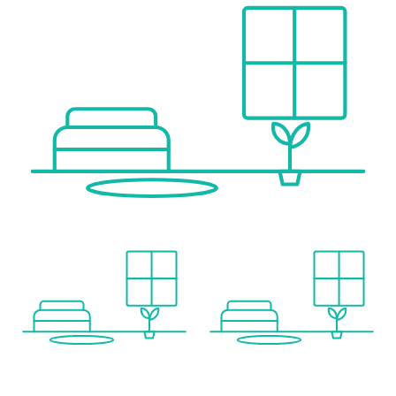
Nahversorgung
Supermarkt <500m
Bäckerei <1.000m
Einkaufszentrum <1.000m
Sonstige
Geldautomat <1.000m
Bank <1.000m
Post <1.500m
Polizei <750m
Verkehr
Bus <500m
U-Bahn <1.000m
Straßenbahn <500m
Bahnhof <1.000m
Autobahnanschluss <2.000m
Angaben Entfernung Luftlinie / Quelle: OpenStreetMap