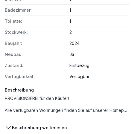
Badezimmer:
1
Toilette:
1
Stockwerk:
2
Baujahr:
2024
Neubau:
Ja
Zustand:
Erstbezug
Verfügbarkeit:
Verfügbar
Beschreibung
PROVISIONSFREI für den Käufer!
​Alle verfügbaren Wohnungen finden Sie auf unserer Homepage unter www.mast-immo.at [https://www.mast-immo.at/]. Um Ihre Suche zu erleichtern, steht Ihnen auf unserer Projektseite www.anderschanze25.at [https://www.anderschanze25.at/] ein Wohnungsnavigator zur Verfügung, der Ihnen hilft, sich einen Überblick über die Lage der einzelnen Wohnungen innerhalb des Komplexes zu verschaffen.​
Beschreibung weiterlesen