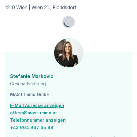
1210 Wien | Wien 21., Floridsdorf
Lage: Auto adé
Lade...
Sollten Sie kein Fahrzeug besitzen, ist das bei dieser Adresse kein Hindernis. Zahlreiche Nahversorger, Dinge des täglichen Bedarfs und selbst das beliebte Donauzentrum mit über 262 Shops, Restaurants und Kino befinden sich unmittelbarer Nähe der Liegenschaft. An heißen Sommertagen lädt die, über einen Grünstreifen verbundene, Alte Donau zum Verweilen ein!
Details Wohnung Bauteil B Top 15:
Die Wohnung befindet sich im 2. Liftstock und verfügt über 62,40 m² Wohnfläche + einen 7,14 m² großen Balkon.
Die Wohnung gliedert sich wie folgt:
Stefanie Markovic
* Wohnküche ca. 22,03 m²
* Schlafzimmer ca. 11,01 m²
Geschäftsführung
* Schlafzimmer ca. 12,03 m²
MAST Immo GmbH
* Balkon ca. 7,14 m²
* Vorraum ca. 6,35 m²
E-Mail Adresse anzeigen
* Badezimmer ca. 4,33 m²
office@mast-immo.at
* separate Toilette ca. 1,46 m²
* Gang ca. 5,19 m²
Telefonnummer anzeigen
+43 664 967 65 48