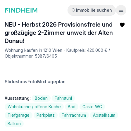
Immobilie suchen
Ope
NEU - Herbst 2026 Provisionsfreie und
großzügige 2-Zimmer unweit der Alten
Donau!
Wohnung kaufen in 1210 Wien - Kaufpreis: 420.000 € /
Objektnummer: 5387/6405
Slideshow
FotoMix
Lageplan
Ausstattung:
Boden
Fahrstuhl
Wohnküche / offene Küche
Bad
Gäste-WC
Tiefgarage
Parkplatz
Fahrradraum
Abstellraum
Balkon