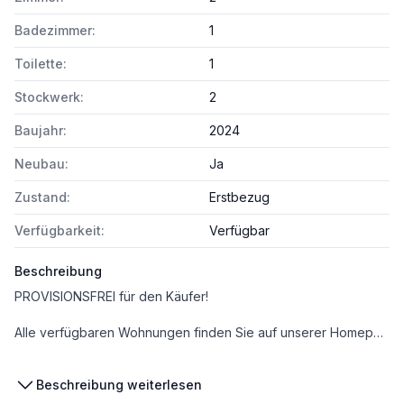
Badezimmer:
1
Toilette:
1
Stockwerk:
2
Baujahr:
2024
Neubau:
Ja
Zustand:
Erstbezug
Verfügbarkeit:
Verfügbar
Beschreibung
PROVISIONSFREI für den Käufer!
​Alle verfügbaren Wohnungen finden Sie auf unserer Homepage unter www.mast-immo.at [https://www.mast-immo.at/]. Um Ihre Suche zu erleichtern, steht Ihnen auf unserer Projektseite www.anderschanze25.at [https://www.anderschanze25.at/] ein Wohnungsnavigator zur Verfügung, der Ihnen hilft, sich einen Überblick über die Lage der einzelnen Wohnungen innerhalb des Komplexes zu verschaffen.​
Beschreibung weiterlesen