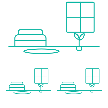
Supermarkt <500m
Bäckerei <1.000m
Einkaufszentrum <1.000m
Sonstige
Geldautomat <1.000m
Bank <1.000m
Post <1.500m
Polizei <750m
Verkehr
Bus <500m
U-Bahn <1.000m
Straßenbahn <500m
Bahnhof <1.000m
Autobahnanschluss <2.000m
Angaben Entfernung Luftlinie / Quelle: OpenStreetMap