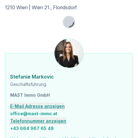
1210 Wien | Wien 21., Floridsdorf
Lage: Auto adé
Lade...
Sollten Sie kein Fahrzeug besitzen, ist das bei dieser Adresse kein Hindernis. Zahlreiche Nahversorger, Dinge des täglichen Bedarfs und selbst das beliebte Donauzentrum mit über 262 Shops, Restaurants und Kino befinden sich unmittelbarer Nähe der Liegenschaft. An heißen Sommertagen lädt die, über einen Grünstreifen verbundene, Alte Donau zum Verweilen ein!
Details Wohnung Bauteil B Top 13:
Die Wohnung befindet sich im 2. Liftstock und verfügt über 64,68 m² Wohnfläche + einen 7,14 m² großen Balkon.
Die Wohnung gliedert sich wie folgt:
Stefanie Markovic
* Wohnküche ca. 32,71 m²
* Schlafzimmer ca. 13,21 m²
Geschäftsführung
* Balkon ca. 7,14 m²
MAST Immo GmbH
* Vorraum ca. 7,90 m²
* Badezimmer ca. 5,91 m²
E-Mail Adresse anzeigen
* separate Toilette ca. 1,61 m²
office@mast-immo.at
* Abstellraum ca. 3,34 m²
Telefonnummer anzeigen
+43 664 967 65 48