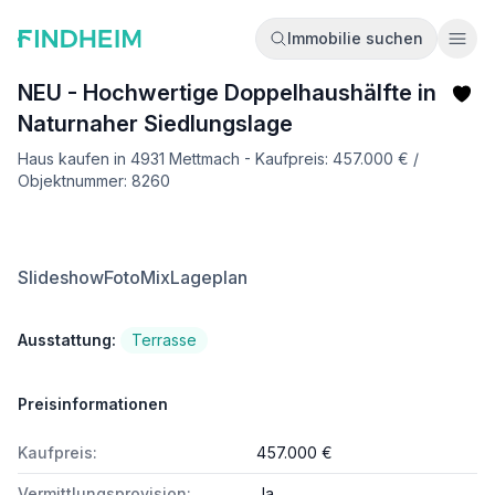
Immobilie suchen
Ope
NEU - Hochwertige Doppelhaushälfte in
Naturnaher Siedlungslage
Haus kaufen in 4931 Mettmach - Kaufpreis: 457.000 € /
Objektnummer: 8260
Slideshow
FotoMix
Lageplan
Ausstattung:
Terrasse
Preisinformationen
Kaufpreis:
457.000 €
Vermittlungsprovision:
Ja