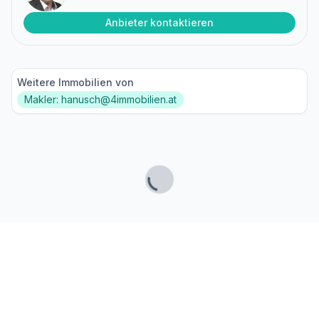
Anbieter kontaktieren
Weitere Immobilien von
Makler: hanusch@4immobilien.at
Lade...
Fußzeile
Finde passende Kaufimmobilien
- oder werde gefunden!
Mit moderner Technologie zum perfekten Match.