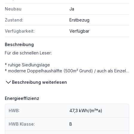
Neubau
Ja
Zustand:
Erstbezug
Verfügbarkeit:
Verfügbar
Beschreibung
Für die schnellen Leser:
* ruhige Siedlungslage
* moderne Doppelhaushälfte (500m² Grund) / auch als Einzelhaus mit 1030m² Grund (Aufpreis)
* ca. 120 m² Wohnfläche
Beschreibung weiterlesen
* Erstbezug/Neubau projektiert
* schöne große Raumaufteilung
* Schlafzimmer mit Ankleideraum
Energieeffizienz
* 2 Kinderzimmer/Gästezimmer
* Badezimmer mit Dusche und Badewanne
HWB:
47,3 kWh/(m²*a)
* Fußbodenheizung
* sparsame Luftwärmepumpe
HWB Klasse:
B
* Doppelcarport