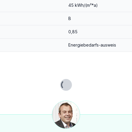
45 kWh/(m²*a)
B
0,85
Energiebedarfs-ausweis
Zugang zu Ihrer eigenen Terrasse und dem Garten – ideal für entspannte Stunden im Freien oder gesellige Abende mit Freunden und Familie.
Lade...
eichend Platz für die ganze Familie bieten.
ür, dass Sie sich in diesem Zuhause wohlfühlen können.
chen Sie den ersten Schritt zu Ihrem neuen Leben, wir freuen uns auf Ihre Anfrage!
der wirtschaftliches Naheverhältnis besteht.