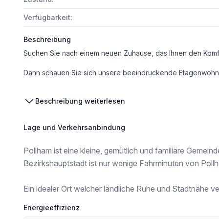
Verfügbarkeit:
Beschreibung
Dann schauen Sie sich unsere beeindruckende Etagenwohnung mit großzügigen 120 m² Nutzfläche an! Dies ist keine dieser engen Wohnungen in einen dieser anonym
Und ein weiterer Vorteil ist, sie haben die Möglichkeit die Immobilie anzupassen
Beschreibung weiterlesen
Lage und Verkehrsanbindung
Hier die Fakten vorab für eilige Leser:
Pollham ist eine kleine, gemütlich und familiäre Gemeind
120m² Nutzfläche (im belagsfertigen Zustand / Schlüsselfertigstellu
Bezirkshauptstadt ist nur wenige Fahrminuten von Pollh
2 Stellplätz für PKW
Ein idealer Ort welcher ländliche Ruhe und Stadtnähe ve
individuell anpassbarer Grundriss
Energieeffizienz
Garten