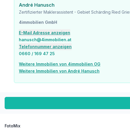
Der Vermittler ist als Doppelmakler tätig.
André Hanusch
Zertifizierter Maklerassistent - Gebiet Schärding Ried Gri
4immobilien GmbH
E-Mail Adresse anzeigen
hanusch@4immobilien.at
Telefonnummer anzeigen
0660 / 169 47 25
Weitere Immobilien von 4immobilien OG
Weitere Immobilien von André Hanusch
FotoMix