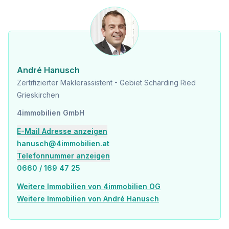
Lassen Sie sich von diesem einzigartigen Konzept überzeugen und genießen Sie die Vorzüge einer Etagenwohnung, die in ihrer Ausstattung und Gestaltung einem Einfamilienhaus in nichts nachsteht. Machen Sie den ersten Schritt zu Ihrem neuen Leben, wir freuen uns auf Ihre Anfrage!
Wir weisen darauf hin, dass zwischen dem Vermittler und dem zu vermittelnden Dritten ein familiäres oder wirtschaftliches Naheverhältnis besteht.
Der Vermittler ist als Doppelmakler tätig.
André Hanusch
Zertifizierter Maklerassistent - Gebiet Schärding Ried
Grieskirchen
4immobilien GmbH
E-Mail Adresse anzeigen
hanusch@4immobilien.at
Telefonnummer anzeigen
0660 / 169 47 25
Weitere Immobilien von 4immobilien OG
Weitere Immobilien von André Hanusch