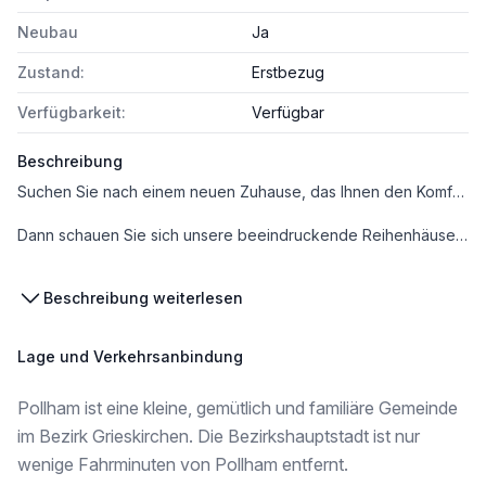
Neubau
Ja
Zustand:
Erstbezug
Verfügbarkeit:
Verfügbar
Beschreibung
Suchen Sie nach einem neuen Zuhause, das Ihnen den Komfort und die Freiheit eines Einfamilienhauses bietet?
Dann schauen Sie sich unsere beeindruckende Reihenhäuser mit großzügigen 120 m² Nutzfläche an! Dies ist eine super alternative zu den engen Wohnungen in einen dieser anonymen Wohnblocks, hier erwartet Sie ein ganz besonderes Wohnerlebnis.
Und ein weiterer Vorteil ist, sie haben die Möglichkeit die Immobilie anzupassen und den Grundriss noch zu ändern.
Beschreibung weiterlesen
Lage und Verkehrsanbindung
Hier die Fakten vorab für eilige Leser:
Pollham ist eine kleine, gemütlich und familiäre Gemeinde
120m² Nutzfläche (im belagsfertigen Zustand / Schlüsselfertigstellung selbstverständlich möglich)
im Bezirk Grieskirchen. Die Bezirkshauptstadt ist nur
2 Stellplätz für PKW
wenige Fahrminuten von Pollham entfernt.