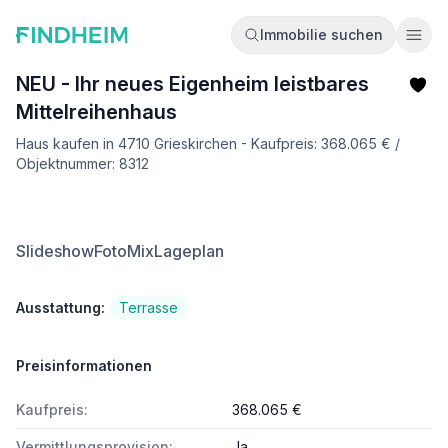
Immobilie suchen
Ope
NEU - Ihr neues Eigenheim leistbares
Mittelreihenhaus
Haus kaufen in 4710 Grieskirchen - Kaufpreis: 368.065 € /
Objektnummer: 8312
Slideshow
FotoMix
Lageplan
Ausstattung:
Terrasse
Preisinformationen
Kaufpreis:
368.065 €
Vermittlungsprovision:
Ja