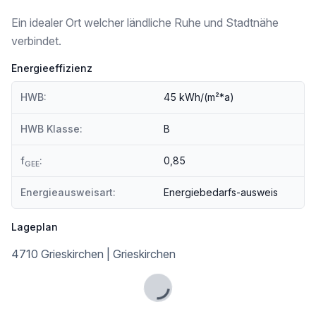
individuell anpassbarer Grundriss
Ein idealer Ort welcher ländliche Ruhe und Stadtnähe
Garten
verbindet.
1 Schlafzimmer
Energieeffizienz
2 Kinderzimmer
HWB:
45 kWh/(m²*a)
offener Wohnbereich mit Zugang zum Garten
HWB Klasse:
B
ländliche aber dennoch Zentrale Lage
f
:
0,85
GEE
Energieausweisart:
Energiebedarfs-ausweis
Zur Beschreibung des Hauses:
Lageplan
Die lichtdurchflutete Wohneinheit befindet sich in einem charmanten 3er Reihenhaus am Südhang, das nicht nur durch seine Lage begeistert, sondern auch durch einen außergewöhnlichen Grundriss. Mit einem großzügigen offenen Wohnbereich ist der Mittelpunkt Ihres neuen Zuhauses geschaffen. Der Wohnbereich bietet direkten Zugang zu Ihrer eigenen Terrasse und dem Garten, ideal für entspannte Stunden im Freien oder gesellige Abende mit Freunden und Familie.
4710 Grieskirchen | Grieskirchen
Das Reihenhaus verfügt über ein geräumiges Schlafzimmer sowie zwei kinderfreundliche Zimmer, die ausreichend Platz für die ganze Familie bieten.
Praktische Details wie ein Abstellraum, ein modernes Badezimmer und ein separates WC runden das Angebot ab und sorgen dafür, dass Sie sich in diesem Zuhause wohlfühlen können.
Lade...