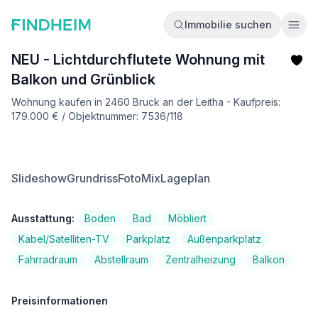
Immobilie suchen
Ope
NEU - Lichtdurchflutete Wohnung mit
Balkon und Grünblick
Wohnung kaufen in 2460 Bruck an der Leitha - Kaufpreis:
179.000 € / Objektnummer: 7536/118
Slideshow
Grundriss
FotoMix
Lageplan
Ausstattung:
Boden
Bad
Möbliert
Kabel/Satelliten-TV
Parkplatz
Außenparkplatz
Fahrradraum
Abstellraum
Zentralheizung
Balkon
Preisinformationen