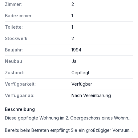
Zimmer:
2
Badezimmer:
1
Toilette:
1
Stockwerk:
2
Baujahr:
1994
Neubau
Ja
Zustand:
Gepflegt
Verfügbarkeit:
Verfügbar
Verfügbar ab:
Nach Vereinbarung
Beschreibung
Diese gepflegte Wohnung im 2. Obergeschoss eines Wohnhauses (ohne Lift) überzeugt mit einer durchdachten Raumaufteilung, hellen Wohnräumen und einer angenehmen Wohnatmosphäre. Mit rund 62 m² Wohnfläche bietet sie ausreichend Platz für Singles, Paare oder auch als attraktive Anlegerwohnung.
Bereits beim Betreten empfängt Sie ein großzügiger Vorraum, von dem aus sämtliche Räume zentral begehbar sind. Die gepflegte Küche verfügt über reichlich Stauraum und bietet ideale Voraussetzungen für den Alltag. Der helle Wohn- und Essbereich bildet das Herzstück der Wohnung und eröffnet direkten Zugang zum Balkon, der zum Entspannen im Freien einlädt. Das gemütliche Schlafzimmer verfügt über einen praktischen Schrankraum und sorgt für zusätzlichen Komfort. Ergänzt wird das Raumangebot durch ein Badezimmer mit Badewanne sowie ein geräumiges Kellerabteil, das zusätzlichen Stauraum bietet.