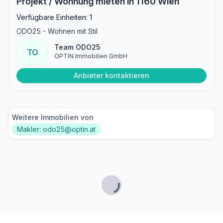
Projekt / Wohnung mieten in 1160 Wien
Verfügbare Einheiten: 1
ODO25 - Wohnen mit Stil
Team ODO25
TO
OPTIN Immobilien GmbH
Anbieter kontaktieren
Weitere Immobilien von
Makler: odo25@optin.at
Lade...
Fußzeile