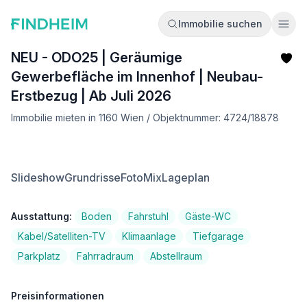
Immobilie suchen
Ope
NEU - ODO25 | Geräumige
Gewerbefläche im Innenhof | Neubau-
Erstbezug | Ab Juli 2026
Immobilie mieten in 1160 Wien / Objektnummer: 4724/18878
Slideshow
Grundrisse
FotoMix
Lageplan
Ausstattung:
Boden
Fahrstuhl
Gäste-WC
Kabel/Satelliten-TV
Klimaanlage
Tiefgarage
Parkplatz
Fahrradraum
Abstellraum
Preisinformationen