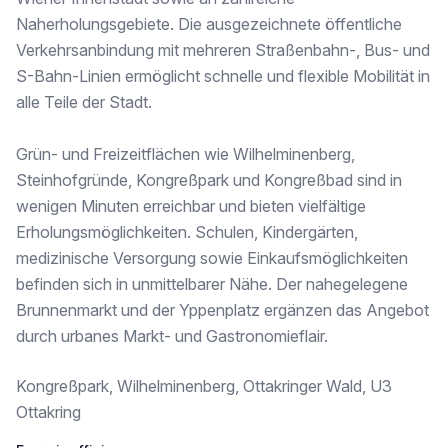
Die Beheizung und Kühlung erfolgen über ein nachhaltiges Energiekonzept mit Wärmepumpe, Erdwärmesonden und Bauteilaktivierung. Begrünte Innenhofbereiche, Fassaden- und Dachflächen schaffen ein angenehmes Mikroklima und erhöhen die Aufenthaltsqualität.
Naherholungsgebiete. Die ausgezeichnete öffentliche
E-Ladestationen für PKW sowie der bewusste Einsatz langlebiger und umweltfreundlicher Bauprodukte unterstreichen den zukunftsorientierten Anspruch des Projekts. Die angestrebte Zertifizierung nach ÖGNI/DGNB Gold bestätigt den hohen Qualitäts- und Nachhaltigkeitsstandard von ODO25.
Verkehrsanbindung mit mehreren Straßenbahn-, Bus- und
S-Bahn-Linien ermöglicht schnelle und flexible Mobilität in
Optional kann ein Stellplatz in der hauseigenen Tiefgarage um € 110,– brutto pro Monat angemietet werden.
alle Teile der Stadt.
Unterlagen für die Anmietung:
- Reisepass/Personalausweis
Grün- und Freizeitflächen wie Wilhelminenberg,
- Derzeitiger Meldezettel
Steinhofgründe, Kongreßpark und Kongreßbad sind in
- Letzten 3 Lohnzettel/Arbeitsvertrag/letzter Einkommenssteuerbescheid
- Aufenthaltstitel bei Drittstaatenangehörigen
wenigen Minuten erreichbar und bieten vielfältige
Erholungsmöglichkeiten. Schulen, Kindergärten,
Bezüglich Einkommensnachweis: Es darf nicht mehr als 40% des monatlichen Nettoeinkommens aller Mieter zusammen für die Miete ausgegeben werden. Sollte die Bonität nicht genügen, wird eine Bürgschaft (Einkommen aus Ö, D, CH) benötigt.
medizinische Versorgung sowie Einkaufsmöglichkeiten
Wir weisen darauf hin, dass zwischen dem Vermittler und dem zu vermittelnden Dritten ein familiäres oder wirtschaftliches Naheverhältnis besteht.
befinden sich in unmittelbarer Nähe. Der nahegelegene
Brunnenmarkt und der Yppenplatz ergänzen das Angebot
Infrastruktur / Entfernungen
durch urbanes Markt- und Gastronomieflair.
Gesundheit
Arzt <250m
Kongreßpark, Wilhelminenberg, Ottakringer Wald, U3
Apotheke <250m
Ottakring
Klinik <1.000m
Krankenhaus <500m