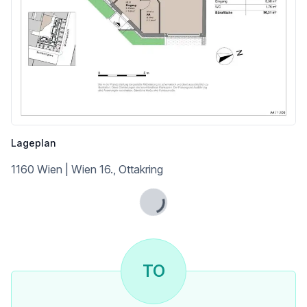
Bahnhof <750m
Autobahnanschluss <4.750m
Angaben Entfernung Luftlinie / Quelle: OpenStreetMap
Lageplan
1160 Wien | Wien 16., Ottakring
Lade...
TO