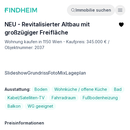
Immobilie suchen
Ope
NEU - Revitalisierter Altbau mit
großzügiger Freifläche
Wohnung kaufen in 1150 Wien - Kaufpreis: 345.000 € /
Objektnummer: 2037
Slideshow
Grundriss
FotoMix
Lageplan
Ausstattung:
Boden
Wohnküche / offene Küche
Bad
Kabel/Satelliten-TV
Fahrradraum
Fußbodenheizung
Balkon
WG geeignet
Preisinformationen