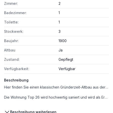
Zimmer:
2
Badezimmer:
1
Toilette:
1
Stockwerk:
3
Baujahr:
1900
Altbau
Ja
Zustand:
Gepflegt
Verfügbarkeit:
Verfügbar
Beschreibung
Hier finden Sie einen klassischen Gründerzeit-Altbau aus der Jahrhundertwende, der in den letzten Jahren sorgfältig revitalisiert wurde. Das Zinshaus mit drei Regelgeschoßen überzeugt durch eine stilvolle Außenfassade und neu gestaltete Allgemeinbereiche – eine gelungene Kombination aus historischem Bestand und modernem Wohnkomfort.
Die Wohnung Top 26 wird hochwertig saniert und wird als Erstbezug nach Sanierung angeboten. Sie verbindet klassische Altbau-Atmosphäre mit zeitgemäßer Ausstattung und verfügt über eine außergewöhnlich großzügige Freifläche, die den Wohnraum ideal ergänzt.
_ACHTUNG: Die Bilder der sanierten Räume sind Symbolfotos und sollen den hochwertigen Sanierungsstandard abbilden._
Beschreibung weiterlesen