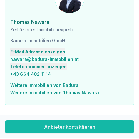
Gesundheit
Arzt <500m
Apotheke <500m
Thomas Nawara
Klinik <1.000m
Zertifizierter Immobilienexperte
Krankenhaus <2.000m
Badura Immobilien GmbH
Kinder & Schulen
Schule <500m
E-Mail Adresse anzeigen
Kindergarten <500m
nawara@badura-immobilien.at
Universität <1.000m
Telefonnummer anzeigen
Höhere Schule <1.500m
+43 664 402 11 14
Nahversorgung
Weitere Immobilien von Badura
Supermarkt <500m
Weitere Immobilien von Thomas Nawara
Bäckerei <500m
Einkaufszentrum <500m
Sonstige
Geldautomat <500m
Bank <500m
Anbieter kontaktieren
Post <500m
Polizei <500m