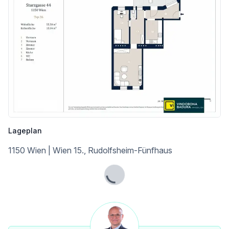
Hinweis:
_Sollte diese Wohnung nicht Ihren individuellen Vorstellungen entsprechen, bieten wir Ihnen gerne attraktive Alternativen an. Wir verfügen über Zugriff auf ein umfangreiches Portfolio von derzeit rund 750 Wohneinheiten in unterschiedlichen Lagen, Größen und Ausstattungsvarianten in Wien._
_Sprechen Sie uns gerne an – wir finden gemeinsam die passende Immobilie für Sie._
-------------
IHRE FINANZIERUNG IST GESICHERT?
Ein gutes Geschäft haben Sie erst gemacht, wenn alles zusammenpasst. Die Immobilie, der Kaufpreis, die Finanzierung und die Abwicklung. Damit Sie ihr neues Zuhause auch genießen können kommt es gerade auf die ideale Finanzierung an.
Wir vermitteln Ihnen nicht nur die passende Immobilie, wir verhelfen Ihnen auch zur maßgeschneiderten Finanzierung.
Lageplan
Nützen Sie unser kostenloses Finanzservice! Sie werden begeistert sein! Unverbindliche Finanzierungsangebote erhalten Sie innerhalb von 3-5 Werktage ab Erhalt aller notwendigen Unterlagen!
1150 Wien | Wien 15., Rudolfsheim-Fünfhaus
Wir weisen darauf hin, dass zwischen dem Vermittler und dem zu vermittelnden Dritten ein familiäres oder wirtschaftliches Naheverhältnis besteht.
Lade...
Der Vermittler ist als Doppelmakler tätig.
Infrastruktur / Entfernungen