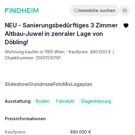
Immobilie suchen
Ope
NEU - Sanierungsbedürftiges 3 Zimmer
Altbau-Juwel in zenraler Lage von
Döbling!
Wohnung kaufen in 1190 Wien - Kaufpreis: 490.000 € /
Objektnummer: 10001530191
Slideshow
Grundrisse
FotoMix
Lageplan
Ausstattung:
Boden
Fahrstuhl
Etagenheizung
Preisinformationen
Kaufpreis:
490.000 €