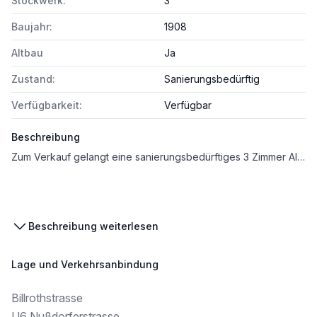
Stockwerk:
3
Baujahr:
1908
Altbau
Ja
Zustand:
Sanierungsbedürftig
Verfügbarkeit:
Verfügbar
Beschreibung
Zum Verkauf gelangt eine sanierungsbedürftiges 3 Zimmer Altbaujuwel in sehr guter Lage des 19. Bezirks.
Das Objekt zeichnet sich vor allem durch seinen optimalen Grundriss aus und umfasst:
Beschreibung weiterlesen
Lage und Verkehrsanbindung
* ca.99 m²
* 3 Zimmer
Billrothstrasse
* Sanierungsbedürftig
* 3 Stock
U6 Nußdorferstrasse