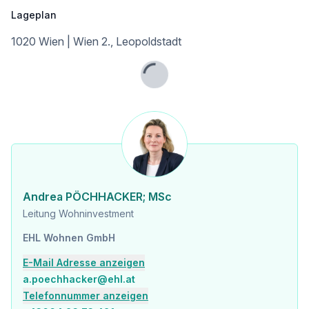
Infrastruktur / Entfernungen
Lageplan
Gesundheit
1020 Wien | Wien 2., Leopoldstadt
Arzt <500m
Apotheke <500m
Klinik <500m
Lade...
Krankenhaus <1.250m
Kinder & Schulen
Schule <500m
Kindergarten <250m
Universität <500m
Höhere Schule <500m
Andrea PÖCHHACKER; MSc
Nahversorgung
Leitung Wohninvestment
Supermarkt <250m
Bäckerei <500m
EHL Wohnen GmbH
Einkaufszentrum <2.000m
E-Mail Adresse anzeigen
Sonstige
a.poechhacker@ehl.at
Geldautomat <250m
Telefonnummer anzeigen
Bank <750m