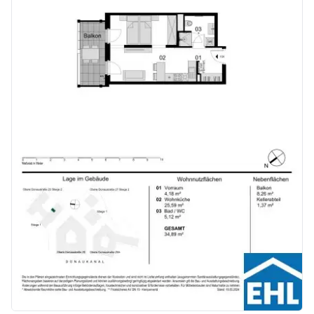
Kaufpreise der Vorsorgewohnungen
von EUR 286.000,- bis EUR 1.238.000,- netto zzgl. 20% USt.
Zu erwartender Mietertrag
von ca. EUR 17,50 bis EUR 22,50 netto/m²
Stellplätze können für 3-4 Zimmerwohnungen um € 40.000,00 netto angekauft werden.
Provisionsfrei für den Käufer!
Fertigstellung: voraussichtlich Q2/2026
Bei diesem Angebot handelt es sich um eine Vorsorgewohnung, die zu Vermietungszwecken erworben wird. Der angegebene Kaufpreis versteht sich daher zzgl. 20% USt. Diese Daten sind vorbehaltlich möglicher Änderungen.
Wir weisen darauf hin, dass zwischen dem Vermittler und dem zu vermittelnden Dritten ein familiäres oder wirtschaftliches Naheverhältnis besteht.
Der Vermittler ist als Doppelmakler tätig.