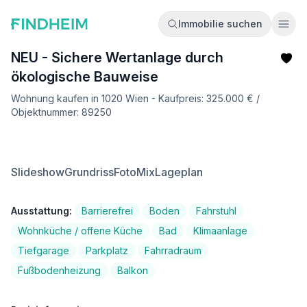
Immobilie suchen
Ope
NEU - Sichere Wertanlage durch
ökologische Bauweise
Wohnung kaufen in 1020 Wien - Kaufpreis: 325.000 € /
Objektnummer: 89250
Slideshow
Grundriss
FotoMix
Lageplan
Ausstattung:
Barrierefrei
Boden
Fahrstuhl
Wohnküche / offene Küche
Bad
Klimaanlage
Tiefgarage
Parkplatz
Fahrradraum
Fußbodenheizung
Balkon