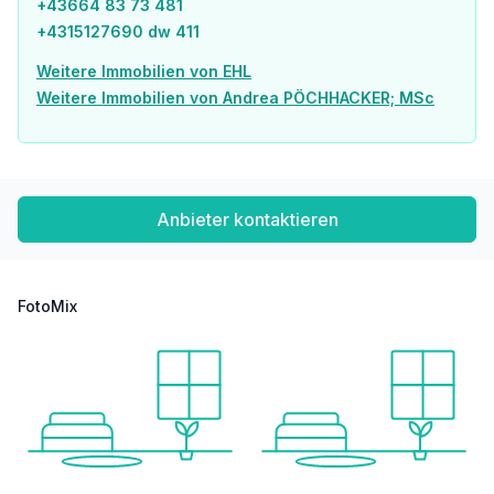
+43664 83 73 481
Post <750m
+4315127690 dw 411
Polizei <750m
Weitere Immobilien von EHL
Verkehr
Weitere Immobilien von Andrea PÖCHHACKER; MSc
Bus <250m
U-Bahn <250m
Straßenbahn <500m
Bahnhof <250m
Autobahnanschluss <2.000m
Anbieter kontaktieren
Angaben Entfernung Luftlinie / Quelle: OpenStreetMap
FotoMix