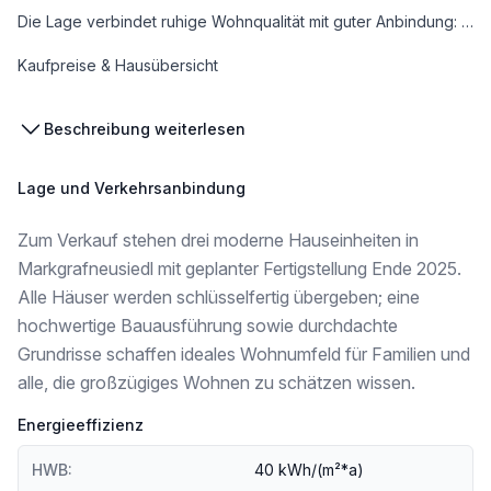
Die Lage verbindet ruhige Wohnqualität mit guter Anbindung: Nahversorgung, Schulen sowie mehrere VOR-Buslinien: ( 540 - zur U-2 Hausfeldstrasse/Schlosshof; 554 -Deiutsch-Wagram,oder 551 - Gross-Enzersdorf/Gänserndorf) befinden sich direkt im Ort bzw. in den umliegenden Gemeinden.
Kaufpreise & Hausübersicht
Haus 2
Beschreibung weiterlesen
5 Zimmer | ca. 152,4 m² WNFL | Balkon ca. 7,16 m² | Terrasse ca. 22,99 m² | Garten ca. 102,65 m² | 2 Stellplätze
SCHLÜSSELFERTIG € 549.000,00
Lage und Verkehrsanbindung
Haus 3
Zum Verkauf stehen drei moderne Hauseinheiten in
5 Zimmer | ca. 152,4 m² WNFL | Balkon ca. 7,16 m² | Terrasse ca. 22,99 m² | Garten ca. 99,12 m² | 2 Stellplätze
Markgrafneusiedl mit geplanter Fertigstellung Ende 2025.
SCHLÜSSELFERTIG € 549.000,00
Alle Häuser werden schlüsselfertig übergeben; eine
hochwertige Bauausführung sowie durchdachte
Grundrisse schaffen ideales Wohnumfeld für Familien und
Alle zwei Häuser werden im belagsfertigen Zustand zu einem Preis von jeweils 519.000 € pro Haus angeboten!
alle, die großzügiges Wohnen zu schätzen wissen.
Energieeffizienz
Raumaufteilung:
HWB:
40 kWh/(m²*a)