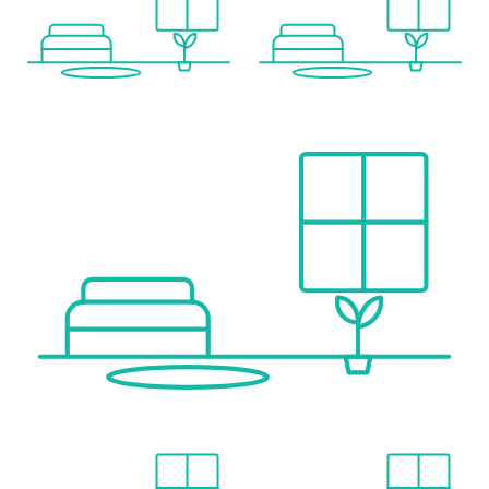
Sonstige
Bank <1.000m
Geldautomat <1.000m
Post <6.000m
Polizei <6.000m
Verkehr
Bus <1.000m
Bahnhof <3.500m
U-Bahn <9.500m
Autobahnanschluss <8.500m
Straßenbahn <9.500m
Angaben Entfernung Luftlinie / Quelle: OpenStreetMap