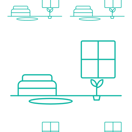
Wir weisen darauf hin, dass zwischen dem Vermittler und dem zu vermittelnden Dritten ein familiäres oder wirtschaftliches Naheverhältnis besteht.
Der Vermittler ist als Doppelmakler tätig.
Infrastruktur / Entfernungen
Gesundheit
Arzt <500m
Apotheke <5.500m
Klinik <6.000m
Kinder & Schulen
Kindergarten <3.000m
Schule <1.000m
Universität <9.000m
Höhere Schule <10.000m
Nahversorgung
Supermarkt <1.000m
Bäckerei <6.000m
Einkaufszentrum <9.000m