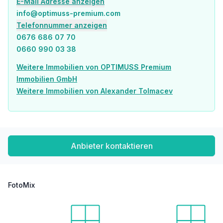
E-Mail Adresse anzeigen
info@optimuss-premium.com
Telefonnummer anzeigen
0676 686 07 70
Nutzen Sie die Gelegenheit, sich Ihr neues Zuhause in Markgrafneusiedl zu sichern und ein Wohnprojekt mit hoher Qualität und Komfort zu erwerben.
0660 990 03 38
Ein vollständiges Projekt-Expose sowie alle Unterlagen (inkl. Baubeschreibung) erhalten Sie gerne auf Anfrage. Für Rückfragen oder zur Terminvereinbarung stehen wir Ihnen jederzeit zur Verfügung.
Weitere Immobilien von OPTIMUSS Premium
Immobilien GmbH
Weitere Immobilien von Alexander Tolmacev
Rechtliche Hinweise
HWB: wird nachgereicht
Anbieter kontaktieren
Vertragserrichtung: 1,5 % des Kaufpreises zzgl. 20 % USt + Barauslagen
Provision: 3 % des Kaufpreises zzgl. 20 % USt
FotoMix
Alle Angaben basieren auf Informationen des Eigentümers und erfolgen ohne Gewähr.