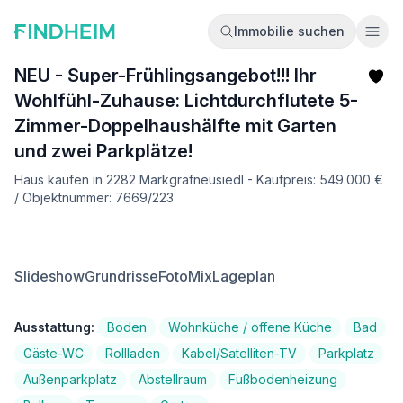
Immobilie suchen
Ope
NEU - Super-Frühlingsangebot!!! Ihr
Wohlfühl-Zuhause: Lichtdurchflutete 5-
Zimmer-Doppelhaushälfte mit Garten
und zwei Parkplätze!
Haus kaufen in 2282 Markgrafneusiedl - Kaufpreis: 549.000 €
/ Objektnummer: 7669/223
Slideshow
Grundrisse
FotoMix
Lageplan
Ausstattung:
Boden
Wohnküche / offene Küche
Bad
Gäste-WC
Rollladen
Kabel/Satelliten-TV
Parkplatz
Außenparkplatz
Abstellraum
Fußbodenheizung