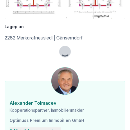
Das Projekt orientiert sich an den Bedürfnissen der zukünftigen Eigentümer. Der Fokus liegt darauf, Räume zu schaffen, die funktional, stilvoll und alltagstauglich sind.
Qualitätssicherung
Lageplan
2282 Markgrafneusiedl | Gänserndorf
Jede Bauphase unterliegt strengen Qualitätskontrollen, um ein Ergebnis auf höchstem Niveau sicherzustellen.
Lade...
Innenräume
Großzügige Fensterfronten sorgen in allen Einheiten für lichtdurchflutete Räume und eine freundliche, einladende Atmosphäre.
Das Wohnzimmer als Mittelpunkt
Der Wohnbereich bildet den zentralen Treffpunkt des Hauses – ein Ort zum Entspannen, Zusammenkommen und Wohlfühlen.
Alexander Tolmacev
Die offene Gestaltung unterstützt ein harmonisches Wohngefühl und schafft Raum für individuelle Einrichtungsideen
Kooperationspartner, Immobilienmakler
Optimuss Premium Immobilien GmbH
Jetzt investieren