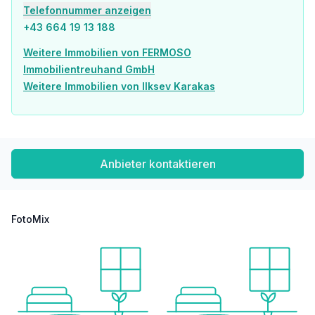
Geldautomat <500m
Telefonnummer anzeigen
Bank <500m
+43 664 19 13 188
Post <500m
Polizei <500m
Weitere Immobilien von FERMOSO
Immobilientreuhand GmbH
Verkehr
Weitere Immobilien von Ilksev Karakas
Bus <500m
U-Bahn <500m
Straßenbahn <500m
Bahnhof <500m
Autobahnanschluss <1.000m
Anbieter kontaktieren
Angaben Entfernung Luftlinie / Quelle: OpenStreetMap
FotoMix