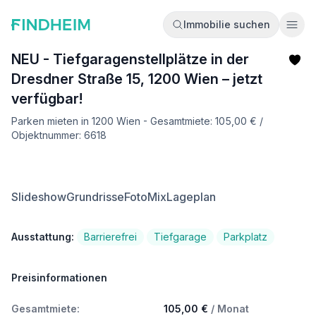
Immobilie suchen
Ope
NEU - Tiefgaragenstellplätze in der
Dresdner Straße 15, 1200 Wien – jetzt
verfügbar!
Parken mieten in 1200 Wien - Gesamtmiete: 105,00 € /
Objektnummer: 6618
Slideshow
Grundrisse
FotoMix
Lageplan
Ausstattung:
Barrierefrei
Tiefgarage
Parkplatz
Preisinformationen
Gesamtmiete:
105,00 €
/ Monat