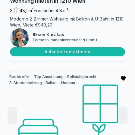
Wohnung mieten in 1210 Wien
2
48,1 m²
Freifläche:
4.8 m²
Moderne 2-Zimmer-Wohnung mit Balkon & U-Bahn in 1210
Wien, Miete €949,20!
Ilksev Karakas
Fermoso Immobilientreuhand GmbH
Anbieter kontaktieren
Barrierefrei
Top Ausstattung
Rollstuhlgerecht
Fußbodenheizung
Balkon
Neubau