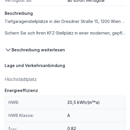
Verfügbar ab:
ab sofort verfügbar
Beschreibung
Tiefgaragenstellplätze in der Dresdner Straße 15, 1200 Wien – jetzt verfügbar!
Sichern Sie sich Ihren KFZ-Stellplatz in einer modernen, gepflegten Tiefgarage im 20. Bezirk.
Miete: € 105,- / Monat inkl. Betriebskosten
Beschreibung weiterlesen
⸻
Lage und Verkehrsanbindung
Highlights & Ausstattung
• Zugang ausschließlich für Mieter
Höchstädtplatz
(Schlüssel & Funkfernbedienung inklusive)
• Breite Fahrgassen – ideal für Kleinwagen, Limousinen, SUVs & Sportwagen
Energieeffizienz
• Saubere, moderne Anlage mit guter Belüftung
• Komfortable Ein- und Ausfahrt
HWB:
20,5 kWh/(m²*a)
⸻
HWB Klasse:
A
Top-Lage & perfekte Verkehrsanbindung
• U6 Dresdner Straße ca. 350 m entfernt
f
:
0,82
GEE