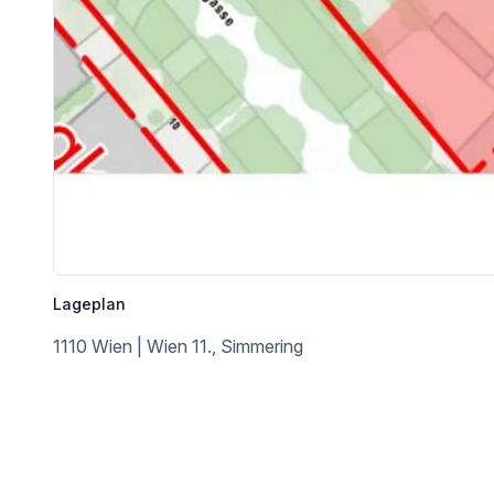
Autobahnanschluss <2.000m
Angaben Entfernung Luftlinie / Quelle: OpenStreetMap
Lageplan
1110 Wien | Wien 11., Simmering