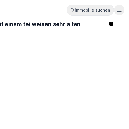
Immobilie suchen
Ope
t einem teilweisen sehr alten