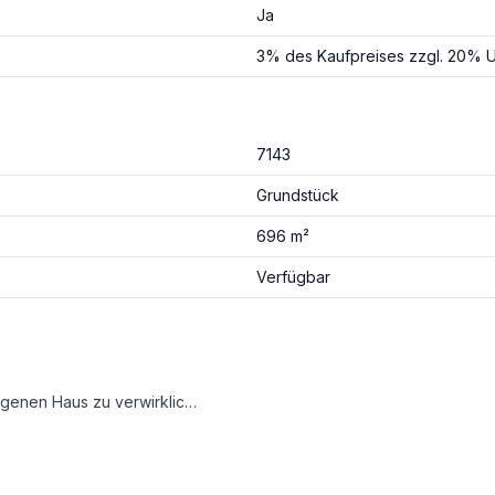
Ja
3% des Kaufpreises zzgl. 20% U
7143
Grundstück
696 m²
Verfügbar
inen unvergleichlichen Fernblick sowie einen herrlichen Grünblick, der Ihnen Erholung und Lebensqualität garantiert.
er ein Pool – hier können Sie Ihren persönlichen Wohntraum ganz nach Ihren Wünschen realisieren.
Sie flexibel und mobil, ohne auf die Ruhe und den Charme einer grünen Umgebung verzichten zu müssen.