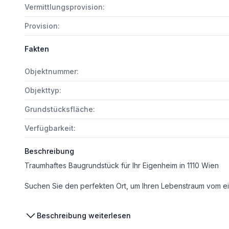
Vermittlungsprovision:
Provision:
Fakten
Objektnummer:
Objekttyp:
Grundstücksfläche:
Verfügbarkeit:
Beschreibung
Traumhaftes Baugrundstück für Ihr Eigenheim in 1110 Wien
Suchen Sie den perfekten Ort, um Ihren Lebenstraum vom eigenen Haus zu verwirklichen? Dieses großzügige Baugrundstück mit einer Fläche von 696 m² bietet Ihnen genau das – und noch viel mehr! Eingebettet in eine attraktive und ruhige Lage im 11. Bezirk Wiens genießen Sie hier e
Das Grundstück besticht durch seine großzügige Fläche, die Ihnen vielfältige Gestaltungsmöglichkeiten für Ihr individuell geplantes Eigenheim eröffnet. Ob ein modernes Familienhaus mit Garten, eine großzügige Terrasse od
Beschreibung weiterlesen
Die Lage überzeugt durch eine ausgezeichnete Verkehrsanbindung: Bus, U-Bahn, Straßenbahn und Bahnhof befinden sich in unmittelbarer Nähe und gewährleisten eine schnelle und unkomplizierte Verbindung in alle Teile Wiens. So sind 