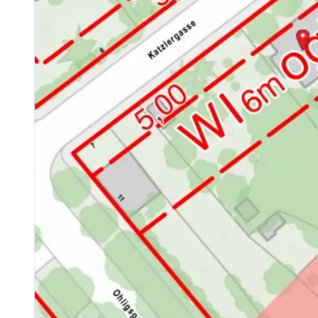
Kinder & Schulen
Schule <1.000m
Kindergarten <1.000m
Universität <2.500m
Höhere Schule <3.500m
Nahversorgung
Supermarkt <500m
Bäckerei <1.000m
Einkaufszentrum <1.000m
Sonstige
Geldautomat <1.000m
Bank <1.000m
Post <1.500m
Polizei <1.000m
Verkehr
Bus <500m
U-Bahn <1.000m
Straßenbahn <1.000m
Bahnhof <1.000m