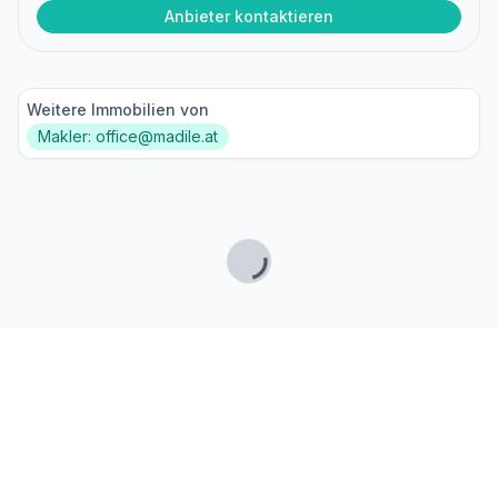
Anbieter kontaktieren
Weitere Immobilien von
Makler: office@madile.at
Lade...
Fußzeile
Finde passende Kaufimmobilien
- oder werde gefunden!
Mit moderner Technologie zum perfekten Match.