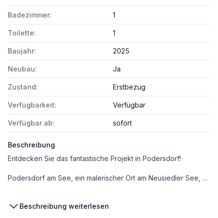
Badezimmer:
1
Toilette:
1
Baujahr:
2025
Neubau:
Ja
Zustand:
Erstbezug
Verfügbarkeit:
Verfügbar
Verfügbar ab:
sofort
Beschreibung
Entdecken Sie das fantastische Projekt in Podersdorf!
Podersdorf am See, ein malerischer Ort am Neusiedler See, bietet nicht nur eine atemberaubende Landschaft, sondern auch zahlreiche Vorteile für zukünftige Bewohner und Investoren. Das aktuelle Projekt in dieser charmanten Gemeinde vereint moderne Wohnkultur mit der idyllischen Natur dieser Region.
* Wunderschöne Lage: Podersdorf besticht durch seine Lage am Neusiedler See, der nicht nur für sein angenehmes Klima bekannt ist, sondern auch zahlreiche Freizeitmöglichkeiten bietet, wie Schwimmen, Segeln Kite- Surfen und Radfahren.
Beschreibung weiterlesen
* Exklusives Swimmingpool:
Ein privater Swimmingpool lässt sie die warmen Sommertage in Ruhe genießen.