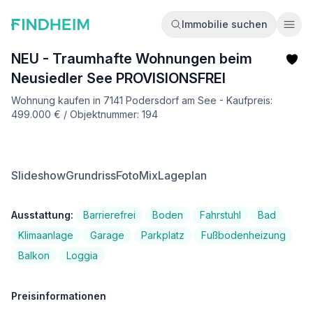
Immobilie suchen
Ope
NEU - Traumhafte Wohnungen beim
Neusiedler See PROVISIONSFREI
Wohnung kaufen in 7141 Podersdorf am See - Kaufpreis:
499.000 € / Objektnummer: 194
Slideshow
Grundriss
FotoMix
Lageplan
Ausstattung:
Barrierefrei
Boden
Fahrstuhl
Bad
Klimaanlage
Garage
Parkplatz
Fußbodenheizung
Balkon
Loggia
Preisinformationen