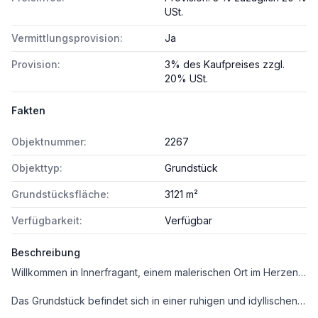
USt.
Vermittlungsprovision:
Ja
Provision:
3% des Kaufpreises zzgl.
20% USt.
Fakten
Objektnummer:
2267
Objekttyp:
Grundstück
Grundstücksfläche:
3121 m²
Verfügbarkeit:
Verfügbar
Beschreibung
Willkommen in Innerfragant, einem malerischen Ort im Herzen von Kärnten. Hier erwartet Sie eine einzigartige Gelegenheit, ein wunderschönes Grundstück zu erwerben, das Ihnen die perfekte Kombination aus Natur und Komfort bietet. Mit einer Fläche von 3.121 m² und einem Kaufpreis von 199.000,00 € ist dieses Grundstück der ideale Ort, um Ihren Traum vom Eigenheim (Pension/Hotel) oder einer Ferienimmobilie zu verwirklichen.
Das Grundstück befindet sich in einer ruhigen und idyllischen Umgebung, umgeben von atemberaubender Natur. Eingebettet in die malerische Landschaft Kärntens, bietet das Grundstück mit seiner leichten Hanglage einen atemberaubenden Blick auf die umliegenden Berge und Wälder. Hier können Sie die Schönheit der Natur in vollen Zügen genießen und gleichzeitig die Annehmlichkeiten des modernen Lebens in unmittelbarer Nähe haben.