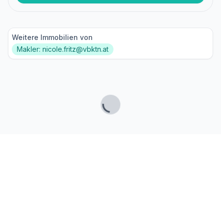
Weitere Immobilien von
Makler: nicole.fritz@vbktn.at
Lade...
Fußzeile
Finde passende Kaufimmobilien
- oder werde gefunden!
Mit moderner Technologie zum perfekten Match.