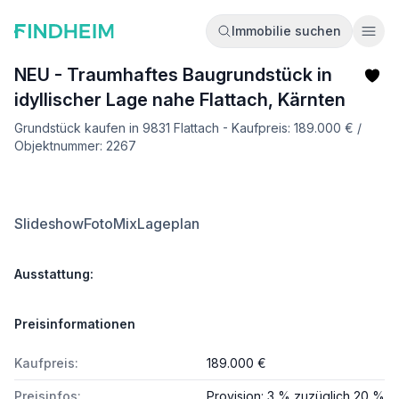
Immobilie suchen
Ope
NEU - Traumhaftes Baugrundstück in
idyllischer Lage nahe Flattach, Kärnten
Grundstück kaufen in 9831 Flattach - Kaufpreis: 189.000 € /
Objektnummer: 2267
Slideshow
FotoMix
Lageplan
Ausstattung:
Preisinformationen
Kaufpreis:
189.000 €
Preisinfos:
Provision: 3 % zuzüglich 20 %