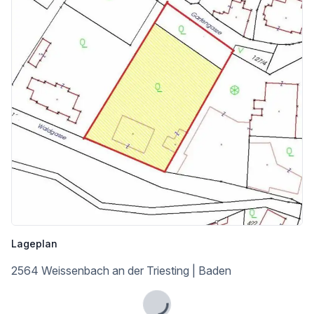
Kinder & Schulen
Schule <500m
Kindergarten <750m
Nahversorgung
Supermarkt <250m
Bäckerei <7.000m
Sonstige
Geldautomat <250m
Bank <250m
Post <1.000m
Polizei <250m
Verkehr
Bus <250m
Lageplan
Bahnhof <750m
Autobahnanschluss <9.750m
2564 Weissenbach an der Triesting | Baden
Angaben Entfernung Luftlinie / Quelle: OpenStreetMap
Lade...