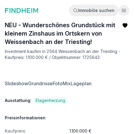
Immobilie suchen
Ope
NEU - Wunderschönes Grundstück mit
kleinem Zinshaus im Ortskern von
Weissenbach an der Triesting!
Investment kaufen in 2564 Weissenbach an der Triesting -
Kaufpreis: 1.100.000 € / Objektnummer: 1725643
Slideshow
Grundrisse
FotoMix
Lageplan
Ausstattung:
Etagenheizung
Preisinformationen
Kaufpreis:
1.100.000 €