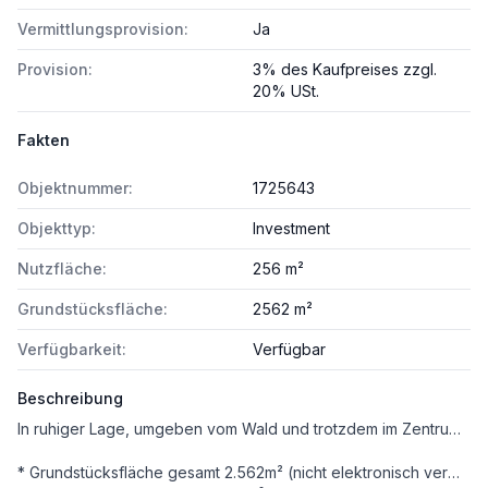
Vermittlungsprovision:
Ja
Provision:
3% des Kaufpreises zzgl.
20% USt.
Fakten
Objektnummer:
1725643
Objekttyp:
Investment
Nutzfläche:
256 m²
Grundstücksfläche:
2562 m²
Verfügbarkeit:
Verfügbar
Beschreibung
In ruhiger Lage, umgeben vom Wald und trotzdem im Zentrum von Weissenbach an der Triesting. Zum Verkauf gelangt ein wunderschönes ca. 2.562m² großes Grundstück das mit einem Zinshaus mit 5 Wohneinheiten ( Nutzfläche gesamt ca. 256m² ) bebaut ist. Davon sind 2 Wohnungen bestandsfrei,1 Wohnung ist bis 2030 befristet vermietet, 2 Wohnung sind unbefristet vermietet.
* Grundstücksfläche gesamt 2.562m² (nicht elektronisch vermessen)