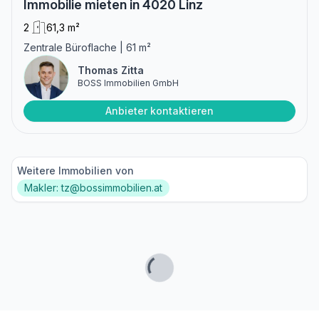
Immobilie mieten in 4020 Linz
2
61,3 m²
Zentrale Büroflache | 61 m²
Thomas Zitta
BOSS Immobilien GmbH
Anbieter kontaktieren
Weitere Immobilien von
Makler: tz@bossimmobilien.at
Lade...
Fußzeile