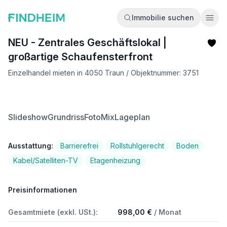
Immobilie suchen
Ope
NEU - Zentrales Geschäftslokal |
großartige Schaufensterfront
Einzelhandel mieten in 4050 Traun / Objektnummer: 3751
Slideshow
Grundriss
FotoMix
Lageplan
Ausstattung:
Barrierefrei
Rollstuhlgerecht
Boden
Kabel/Satelliten-TV
Etagenheizung
Preisinformationen
Gesamtmiete (exkl. USt.):
998,00 €
/ Monat