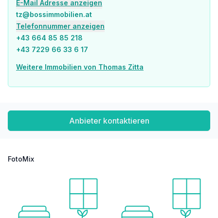
Kindergarten <275m
E-Mail Adresse anzeigen
Schule <300m
tz@bossimmobilien.at
Universität <5.700m
Telefonnummer anzeigen
Höhere Schule <9.900m
+43 664 85 85 218
+43 7229 66 33 6 17
Nahversorgung
Supermarkt <200m
Weitere Immobilien von Thomas Zitta
Bäckerei <175m
Einkaufszentrum <2.575m
Sonstige
Bank <150m
Geldautomat <150m
Anbieter kontaktieren
Post <425m
Polizei <250m
Verkehr
FotoMix
Bus <75m
Straßenbahn <350m
Bahnhof <1.025m
Autobahnanschluss <2.425m
Flughafen <4.175m