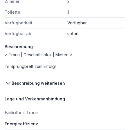
Zimmer:
3
Toilette:
1
Verfügbarkeit:
Verfügbar
Verfügbar ab:
sofort
Beschreibung
> Traun | Geschäftslokal | Mieten <
Ihr Sprungbrett zum Erfolg!
Schauraum oder Büro? Eine Location für Schulungen oder eine Boutique?
Beschreibung weiterlesen
Dieses Objekt bietet Ihnen die perfekte Basis für Ihr Unternehmen!
Ihre Vorteile auf einen Blick:
Lage und Verkehrsanbindung
+ 86 m² Geschäftsfläche
+ 100% barrierefrei
Bibliothek Traun
+ große Schaufenster
+ ideale Verkehrsanbindung mit Bus und Straßenbahn
Energieeffizienz
+ Parkplätze für Ihre Kunden direkt an der Straße vor dem Haus