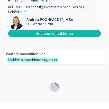
4
91,5 m²
Freifläche:
9.4 m²
RED MILL – Nachhaltig investieren nahe Schloss
Schönbrunn
Andrea PÖCHHACKER; MSc
EHL Wohnen GmbH
Anbieter kontaktieren
Weitere Immobilien von
Makler: a.poechhacker@ehl.at
Lade...
Fußzeile