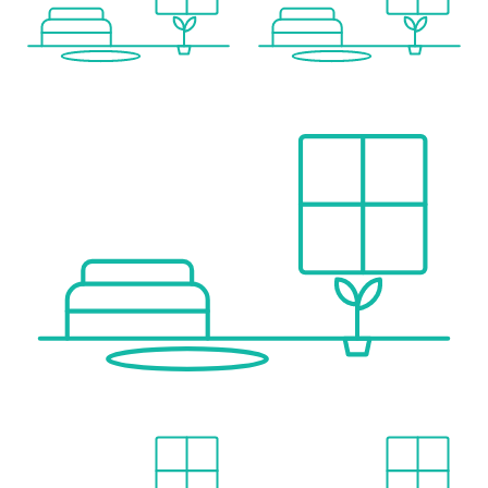
Bus <100m
U-Bahn <975m
Straßenbahn <200m
Bahnhof <75m
Autobahnanschluss <750m
Angaben Entfernung Luftlinie / Quelle: OpenStreetMap