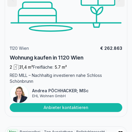
1120 Wien
€ 262.863
Wohnung kaufen in 1120 Wien
2
31,4 m²
Freifläche:
5.7 m²
RED MILL – Nachhaltig investieren nahe Schloss
Schönbrunn
Andrea PÖCHHACKER; MSc
EHL Wohnen GmbH
Anbieter kontaktieren
Neu
Barrierefrei
Top Ausstattung
Rollstuhlgerecht