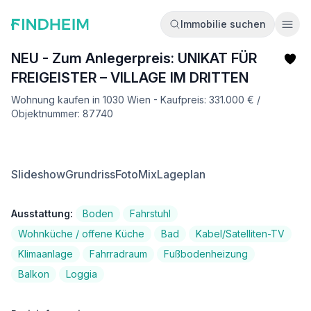
Immobilie suchen
Ope
NEU - Zum Anlegerpreis: UNIKAT FÜR
FREIGEISTER – VILLAGE IM DRITTEN
Wohnung kaufen in 1030 Wien - Kaufpreis: 331.000 € /
Objektnummer: 87740
Slideshow
Grundriss
FotoMix
Lageplan
Ausstattung:
Boden
Fahrstuhl
Wohnküche / offene Küche
Bad
Kabel/Satelliten-TV
Klimaanlage
Fahrradraum
Fußbodenheizung
Balkon
Loggia