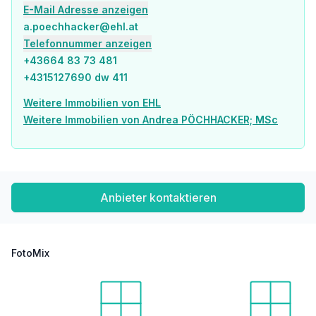
Arzt <175m
E-Mail Adresse anzeigen
Apotheke <400m
a.poechhacker@ehl.at
Klinik <450m
Telefonnummer anzeigen
Krankenhaus <800m
+43664 83 73 481
Kinder & Schulen
+4315127690 dw 411
Schule <300m
Kindergarten <475m
Weitere Immobilien von EHL
Universität <325m
Weitere Immobilien von Andrea PÖCHHACKER; MSc
Höhere Schule <500m
Nahversorgung
Supermarkt <150m
Bäckerei <475m
Anbieter kontaktieren
Einkaufszentrum <150m
Sonstige
Geldautomat <100m
FotoMix
Bank <100m
Post <100m
Polizei <925m
Verkehr