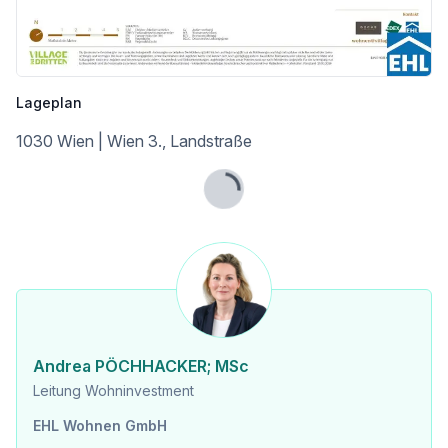
So entsteht ein Wohnraum, der nicht nur für heute, sondern auch für kommende Generationen gedacht ist. Nachhaltigkeits-Pioniere und Eco-Tech-Affine finden hier einen Lebensstil, der ökologisches Bewusstsein und modernen Komfort verbindet.
VILLAGE IM DRITTEN setzt in puncto Energieversorgung europaweit neue Maßstäbe. So viel Energie wie möglich soll vor Ort produziert und verwendet werden. Zum Einsatz kommen dabei 500 Erdwärmesonden mit 150 Tiefe, mehrere großflächige Dach-PV-Anlagen mit über einem Megawatt installierter Leistung, Wärmepumpen und ein Anschluss an die Fernwärme. Bis zu 80 Prozent der Heizenergie im VILLAGE IM DRITTEN werden aus lokalen Quellen gewonnen.
Nähere Informationen auf: https://villageimdritten.at/wohnungsfinder/wohnungsfinder-baufeld-14b/
Lageplan
Provisionsfrei für den Käufer
1030 Wien | Wien 3., Landstraße
Fertigstellung: 2. Quartal 2027
Bei diesem Angebot handelt es sich um eine Vorsorgewohnung, die zu Vermietungszwecken erworben wird. Der angegebene Kaufpreis versteht sich daher zzgl. 20% USt. Diese Daten sind vorbehaltlich möglicher Änderungen.
Lade...
Dieses Projekt wird von ARE Austrian Real Estate entwickelt und realisiert. ARE ist eine der größten Immobilieneigentümerinnen in Österreich. Das Portfolio umfasst 590 Büro-, Wohn-, und Gewerbeliegenschaften mit rund 1,9 Millionen Quadratmetern vermietbarer Fläche. Der Verkehrswert des Bestandes beträgt rund 4,9 Milliarden Euro. Die Entwicklung attraktiver Stadteile mit durchdachter Infrastruktur zählt zu den Kernkompetenzen der ARE.
© Squarebytes GmbH
Wir weisen darauf hin, dass zwischen dem Vermittler und dem zu vermittelnden Dritten ein familiäres oder wirtschaftliches Naheverhältnis besteht.
Der Vermittler ist als Doppelmakler tätig.
Andrea PÖCHHACKER; MSc
Leitung Wohninvestment
Infrastruktur / Entfernungen
EHL Wohnen GmbH
Gesundheit