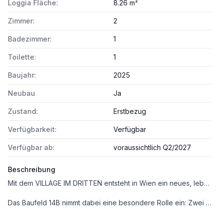
Loggia Fläche:
8.26 m²
Zimmer:
2
Badezimmer:
1
Toilette:
1
Baujahr:
2025
Neubau
Ja
Zustand:
Erstbezug
Verfügbarkeit:
Verfügbar
Verfügbar ab:
voraussichtlich Q2/2027
Beschreibung
Mit dem VILLAGE IM DRITTEN entsteht in Wien ein neues, lebendiges Stadtquartier mit rund 2.000 Wohnungen, dazu Büro- und Gewerbeflächen, Nahversorgung sowie Kinderbetreuungs- und Bildunseinrichtungen, welches das moderne Wohnen mit viel Grün, Gemeinschaft und nachhaltiger Energieversorgung verbindet.
Das Baufeld 14B nimmt dabei eine besondere Rolle ein: Zwei Bauteile die sich zu einem Baukörper vereinen – sechs bzw. elf Geschosse hoch – fügen sich harmonisch in die Umgebung ein und eröffnen Platz für 109 Wohnungen mit zwei bis fünf Zimmern sowie zwei Gewerbeflächen im Erdgeschoss. Das Projekt spricht besonders Jene an, die zentrumsnah, urban und gleichzeitig naturnah wohnen möchten. Hier finden Familien, Paare, Singles wie auch ältere Generationen ein Zuhause, das den Wunsch nach Individualität mit dem Gefühl von Gemeinschaft verbindet.