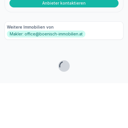
Anbieter kontaktieren
Weitere Immobilien von
Makler: office@boenisch-immobilien.at
Lade...
Fußzeile
Finde passende Kaufimmobilien
- oder werde gefunden!
Mit moderner Technologie zum perfekten Match.