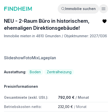
Immobilie suchen
Ope
NEU - 2-Raum Büro in historischem,
ehemaligen Direktionsgebäude!
Immobilie mieten in 4810 Gmunden / Objektnummer: 2027/1336
Slideshow
FotoMix
Lageplan
Ausstattung:
Boden
Zentralheizung
Preisinformationen
Gesamtmiete (exkl. USt.):
792,00 €
/ Monat
Betriebskosten netto:
232,00 €
/ Monat