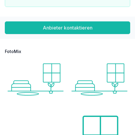
Supermarkt <1.000m
Bäckerei <1.000m
Einkaufszentrum <1.000m
Sonstige
Anbieter kontaktieren
Bank <1.000m
Geldautomat <1.000m
Post <1.000m
Polizei <1.500m
FotoMix
Verkehr
Bus <500m
Straßenbahn <1.000m
Bahnhof <1.500m
Autobahnanschluss <6.000m
Flughafen <6.000m
Angaben Entfernung Luftlinie / Quelle: OpenStreetMap