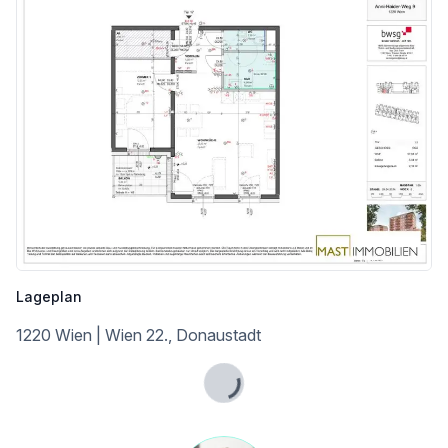
Die Wohnung befindet sich im 2. OG und verfügt über 57,93 m² Wohnfläche + einen 5,44 m² großen Balkon.
Raumaufteilung:
* Vorraum ca. 5,08 m²
* Wohnküche ca. 29,16 m²
* Schlafzimmer ca. 12,65 m²
* Badezimmer ca. 4,90 m²
* Separate Toilette ca. 2,18 m²
* Abstellraum ca. 3,96 m²
* Balkon ca. 5,44 m²
* Kellerabteil ca. 2,10 m²
Lageplan
Ein Tiefgaragenstellplatz kann um 29.345,75 € erworben werden.
1220 Wien | Wien 22., Donaustadt
Lade...
Auf unserer Homepage finden Sie eine Übersicht zu dem Projekt "Gretls Garten" sowie zu den Projekten "Jonas am Feld" und "Leo am Teich", welche sich in unmittelbarer Nähe befinden. www.mast-immo.at [https://www.mast-immo.at/projekte]