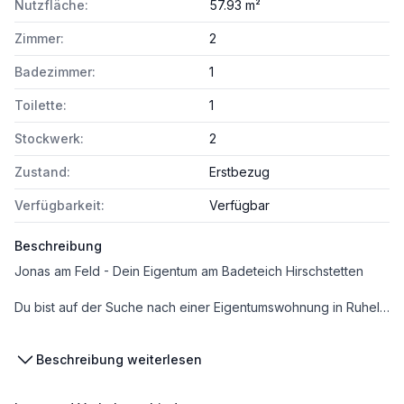
Nutzfläche:
57.93 m²
Zimmer:
2
Badezimmer:
1
Toilette:
1
Stockwerk:
2
Zustand:
Erstbezug
Verfügbarkeit:
Verfügbar
Beschreibung
Jonas am Feld - Dein Eigentum am Badeteich Hirschstetten
Du bist auf der Suche nach einer Eigentumswohnung in Ruhelage und doch nah am Zentrum?
Dann bist du hier richtig!
Beschreibung weiterlesen
In der aufstrebenden Donaustadt erwartet dich ein modernes Wohnhaus in ruhiger Lage – sofort beziehbar! Die Liegenschaft überzeugt durch ansprechende Architektur, hochwertige Ausstattung und die perfekte Kombination aus urbanem Wohnen und naturnaher Erholung. Der Badeteich Hirschstetten ist wenige Gehminuten entfernt – mehr Natur ist kaum möglich!