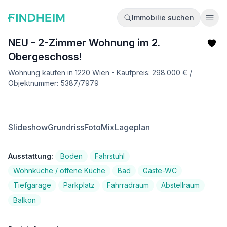
Immobilie suchen
Ope
NEU - 2-Zimmer Wohnung im 2.
Obergeschoss!
Wohnung kaufen in 1220 Wien - Kaufpreis: 298.000 € /
Objektnummer: 5387/7979
Slideshow
Grundriss
FotoMix
Lageplan
Ausstattung:
Boden
Fahrstuhl
Wohnküche / offene Küche
Bad
Gäste-WC
Tiefgarage
Parkplatz
Fahrradraum
Abstellraum
Balkon