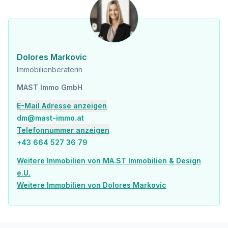
Dolores Markovic
Wir weisen darauf hin, dass zwischen dem Vermittler und dem zu vermittelnden Dritten ein familiäres oder wirtschaftliches Naheverhältnis besteht.
Immobilienberaterin
Der Vermittler ist als Doppelmakler tätig.
MAST Immo GmbH
Infrastruktur / Entfernungen
E-Mail Adresse anzeigen
dm@mast-immo.at
Gesundheit
Telefonnummer anzeigen
Arzt <500m
Apotheke <500m
+43 664 527 36 79
Klinik <1.500m
Weitere Immobilien von MA.ST Immobilien & Design
Krankenhaus <3.500m
e.U.
Kinder & Schulen
Weitere Immobilien von Dolores Markovic
Schule <500m
Kindergarten <500m
Universität <3.000m
Höhere Schule <3.000m