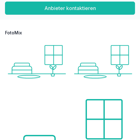
Anbieter kontaktieren
Nahversorgung
Supermarkt <500m
Bäckerei <500m
Einkaufszentrum <2.500m
FotoMix
Sonstige
Bank <1.000m
Geldautomat <500m
Post <1.000m
Polizei <1.500m
Verkehr
Bus <500m
U-Bahn <1.500m
Straßenbahn <500m
Bahnhof <1.500m
Autobahnanschluss <2.000m
Angaben Entfernung Luftlinie / Quelle: OpenStreetMap