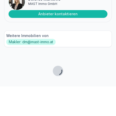
MAST Immo GmbH
Anbieter kontaktieren
Weitere Immobilien von
Makler: dm@mast-immo.at
Lade...
Fußzeile
Finde passende Kaufimmobilien
- oder werde gefunden!
Mit moderner Technologie zum perfekten Match.