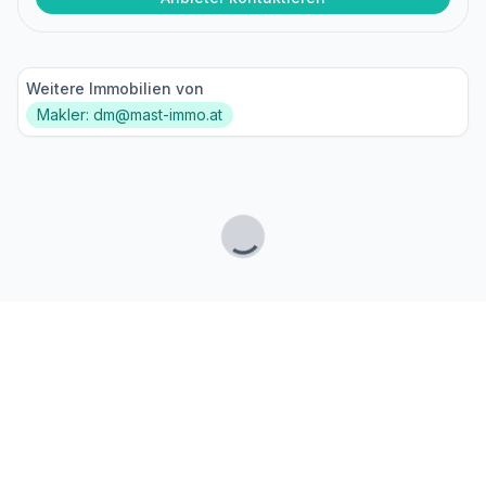
Weitere Immobilien von
Makler: dm@mast-immo.at
Lade...
Fußzeile
Finde passende Kaufimmobilien
- oder werde gefunden!
Mit moderner Technologie zum perfekten Match.