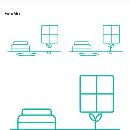
Supermarkt <500m
Bäckerei <500m
FotoMix
Einkaufszentrum <2.500m
Sonstige
Bank <1.000m
Geldautomat <500m
Post <1.000m
Polizei <1.500m
Verkehr
Bus <500m
U-Bahn <1.500m
Straßenbahn <500m
Bahnhof <1.500m
Autobahnanschluss <2.000m
Angaben Entfernung Luftlinie / Quelle: OpenStreetMap