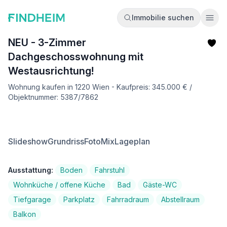
Immobilie suchen
Ope
NEU - 3-Zimmer
Dachgeschosswohnung mit
Westausrichtung!
Wohnung kaufen in 1220 Wien - Kaufpreis: 345.000 € /
Objektnummer: 5387/7862
Slideshow
Grundriss
FotoMix
Lageplan
Ausstattung:
Boden
Fahrstuhl
Wohnküche / offene Küche
Bad
Gäste-WC
Tiefgarage
Parkplatz
Fahrradraum
Abstellraum
Balkon