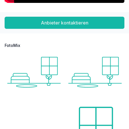
Polizei <7.500m
Post <5.000m
Verkehr
Anbieter kontaktieren
Bus <500m
Bahnhof <1.000m
Flughafen <2.500m
FotoMix
Angaben Entfernung Luftlinie / Quelle: OpenStreetMap