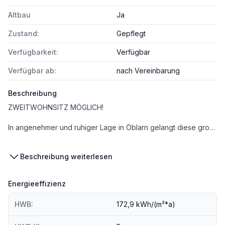
Altbau
Ja
Zustand:
Gepflegt
Verfügbarkeit:
Verfügbar
Verfügbar ab:
nach Vereinbarung
Beschreibung
ZWEITWOHNSITZ MÖGLICH!
In angenehmer und ruhiger Lage in Öblarn gelangt diese großzügig geschnittene 3-Zimmer-Wohnung mit einer Wohnfläche von ca. 81,17 m² zum Verkauf. Die Wohnung überzeugt durch eine praktische Raumaufteilung, helle Wohnräume sowie zahlreiche Möglichkeiten, die Immobilie nach den eigenen Vorstellungen zu gestalten und zu modernisieren.
Bereits beim Betreten der Wohnung empfängt Sie ein geräumiger Vorraum, von dem aus sämtliche Räume zentral erreichbar sind. Das Herzstück der Wohnung bildet das helle Wohnzimmer mit direktem Zugang zur Loggia. Hier genießen Sie zusätzlichen Wohnkomfort und können entspannte Stunden im Freien verbringen. Ein praktischer Abstellraum auf der Loggia bietet zusätzlichen Stauraum für Gartenmöbel, Haushaltsgeräte oder saisonale Gegenstände.
Beschreibung weiterlesen
Die Wohnung verfügt über zwei gut geschnittene Schlafzimmer, die sich ideal als Elternschlafzimmer, Kinderzimmer oder Homeoffice eignen. Dank der durchdachten Raumaufteilung bietet die Immobilie sowohl Paaren als auch kleinen Familien oder Personen mit Platzbedarf ein angenehmes Wohnambiente.
Energieeffizienz
Die Küche verfügt über eine angrenzende, direkt begehbare Speis, die ausreichend Platz für Lebensmittel und Küchenutensilien bietet. Besonders hervorzuheben ist, dass sowohl die Küche als auch das Badezimmer derzeit nicht ausgestattet sind und vom neuen Eigentümer ganz nach den persönlichen Wünschen und Bedürfnissen gestaltet werden können. Dadurch bietet sich die seltene Gelegenheit, diese Bereiche individuell und modern auszubauen und den eigenen Wohntraum zu verwirklichen.
HWB:
172,9 kWh/(m²*a)
Das Badezimmer sowie das separate WC ergänzen den funktionalen Grundriss der Wohnung. Beheizt wird die Immobilie mittels Ölheizung.