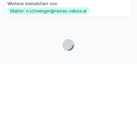
Weitere Immobilien von
Makler: n.schwinger@remax-nature.at
Lade...
Fußzeile
Finde passende Kaufimmobilien
- oder werde gefunden!
Mit moderner Technologie zum perfekten Match.
FINDHEIM
Startseite