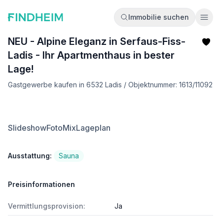
Immobilie suchen
Ope
NEU - Alpine Eleganz in Serfaus-Fiss-
Ladis - Ihr Apartmenthaus in bester
Lage!
Gastgewerbe kaufen in 6532 Ladis / Objektnummer: 1613/11092
Slideshow
FotoMix
Lageplan
Ausstattung:
Sauna
Preisinformationen
Vermittlungsprovision:
Ja