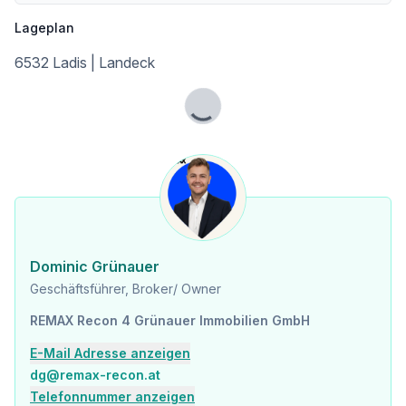
Universität <10.000m
Lageplan
Nahversorgung
6532 Ladis | Landeck
Supermarkt <1.500m
Bäckerei <1.500m
Lade...
Sonstige
Bank <500m
Geldautomat <500m
Polizei <2.500m
Post <3.000m
Verkehr
Bus <500m
Dominic Grünauer
Bahnhof <5.000m
U-Bahn <5.000m
Geschäftsführer, Broker/ Owner
REMAX Recon 4 Grünauer Immobilien GmbH
Angaben Entfernung Luftlinie / Quelle: OpenStreetMap
E-Mail Adresse anzeigen
dg@remax-recon.at
Telefonnummer anzeigen