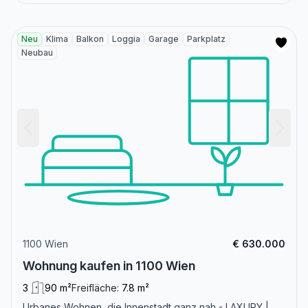
Neu
Klima
Balkon
Loggia
Garage
Parkplatz
Neubau
1100 Wien
€ 630.000
Wohnung kaufen in 1100 Wien
3
90 m²
Freifläche:
7.8 m²
Urbanes Wohnen, die Innenstadt ganz nah - LAXURY |