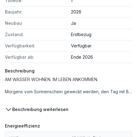
Toilette:
1
Baujahr:
2026
Neubau
Ja
Zustand:
Erstbezug
Verfügbarkeit:
Verfügbar
Verfügbar ab:
Ende 2026
Beschreibung
AM WASSER WOHNEN. IM LEBEN ANKOMMEN.
Morgens vom Sonnenschein geweckt werden, den Tag mit Blick auf den See beginnen und in einer Umgebung wohnen, die Ruhe und Naturverbundenheit bietet. AM SEE in Parndorf verbindet hochwertiges Wohnen mit einzigartigem Seeflair – für alle, die das Besondere suchen.
Die Wohnanlage „AM SEE“ in Parndorf vereint modernen Komfort mit der Natur. Direkt am Wasser gelegen, bieten stilvolle Wohnungen, Reihenhäuser und Einfamilienhäuser offene Raumkonzepte, hochwertige Materialien und ein unverwechselbares Wohnerlebnis. Hier treffen Licht und Ruhe auf echte Lebensqualität – ein Ort zum Ankommen und Wohlfühlen.
Beschreibung weiterlesen
Design & Architektur
Energieeffizienz
* Nachhaltige und hochwertige Holzbauweise für eine warme Atmosphäre
* Klimaaktiv GOLD Zertifizierung