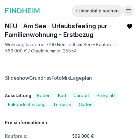
Immobilie suchen
Ope
NEU - Am See - Urlaubsfeeling pur -
Familienwohnung - Erstbezug
Wohnung kaufen in 7100 Neusiedl am See - Kaufpreis:
569.000 € / Objektnummer: 25854
Slideshow
Grundriss
FotoMix
Lageplan
Ausstattung:
Boden
Bad
Carport
Parkplatz
Fußbodenheizung
Terrasse
Garten
Preisinformationen
Kaufpreis:
569.000 €