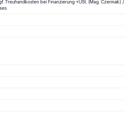
f. Treuhandkosten bei Finanzierung +USt. (Mag. Czermak) /
ises
finden sich im
Erdgeschoss
eines gepflegten Hauses (Baujahr 19