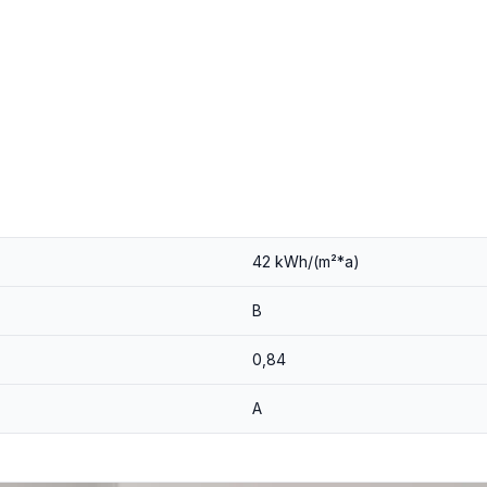
42 kWh/(m²*a)
B
0,84
A