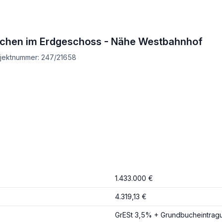
ächen im Erdgeschoss - Nähe Westbahnhof
Objektnummer: 247/21658
1.433.000 €
4.319,13 €
GrESt 3,5% + Grundbucheintragu