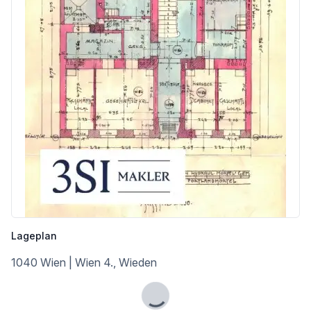
Bank <425m
Post <525m
Polizei <650m
Verkehr
Bus <150m
U-Bahn <350m
Straßenbahn <175m
Bahnhof <175m
Autobahnanschluss <2.500m
Angaben Entfernung Luftlinie / Quelle: OpenStreetMap
Lageplan
1040 Wien | Wien 4., Wieden
Lade...