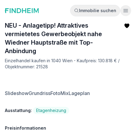
Immobilie suchen
Ope
NEU - Anlagetipp! Attraktives
vermietetes Gewerbeobjekt nahe
Wiedner Hauptstraße mit Top-
Anbindung
Einzelhandel kaufen in 1040 Wien - Kaufpreis: 130.818 € /
Objektnummer: 21528
Slideshow
Grundriss
FotoMix
Lageplan
Ausstattung:
Etagenheizung
Preisinformationen