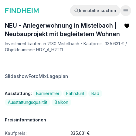
Immobilie suchen
Ope
NEU - Anlegerwohnung in Mistelbach |
Neubauprojekt mit begleitetem Wohnen
Investment kaufen in 2130 Mistelbach - Kaufpreis: 335.631 € /
Objektnummer: HDZ_A_H2T11
Slideshow
FotoMix
Lageplan
Ausstattung:
Barrierefrei
Fahrstuhl
Bad
Ausstattungsqualität
Balkon
Preisinformationen
Kaufpreis:
335.631 €