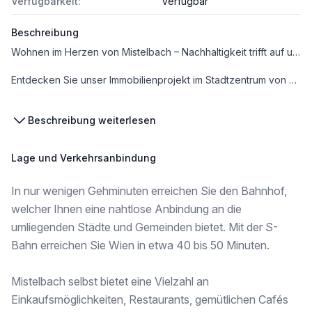
Verfügbarkeit:
Verfügbar
Beschreibung
Wohnen im Herzen von Mistelbach – Nachhaltigkeit trifft auf urbanes Leben.
Entdecken Sie unser Immobilienprojekt im Stadtzentrum von Mistelbach, das höchsten Ansprüchen an Nachhaltigkeit, Ökologie und Ökonomie gerecht wird. Das heißt für Sie: Ihr Investment spart Kosten, schont die Umwelt und fördert das gesunde Leben.
Nachhaltigkeit, die überzeugt: Seit der 1. Stunde wird auf die entsprechenden Kriterien zur Erlangung der klimaaktiv und ÖGNB Zertifizierung Rücksicht genommen.
Beschreibung weiterlesen
In der Bahnstraße entstehen 3 Gebäudeteile:
Lage und Verkehrsanbindung
- Haus 1 Geschäfts- und Ordinationsflächen sowie barrierefreie Wohnungen
- Haus 2 Begleitetes Wohnen
In nur wenigen Gehminuten erreichen Sie den Bahnhof,
- Haus 3 Barrierefreie Eigentumswohnungen
welcher Ihnen eine nahtlose Anbindung an die
Ein KFZ-Tiefgaragenstellplatz im Untergeschoss kann erworben werden.
umliegenden Städte und Gemeinden bietet. Mit der S-
Bahn erreichen Sie Wien in etwa 40 bis 50 Minuten.
Saubere Abwicklung steht an oberster Stelle. So bieten wir Ihnen die provisionsfreie Kaufabwicklung nach Bauträgervertragsgesetz an (treuhändische Abwicklung mit Teilzahlungen).
Kaufpreis exkl. Tiefgaragenstellplatz. Kaufnebenkosten: 3,5% Grunderwerbsteuer, 1,1% Eintragung ins Grundbuch, 1,75% zzgl. 20% USt Vertragserstellung
Mistelbach selbst bietet eine Vielzahl an
Einkaufsmöglichkeiten, Restaurants, gemütlichen Cafés
Unsere Devise lautet: G’scheit wohnen.