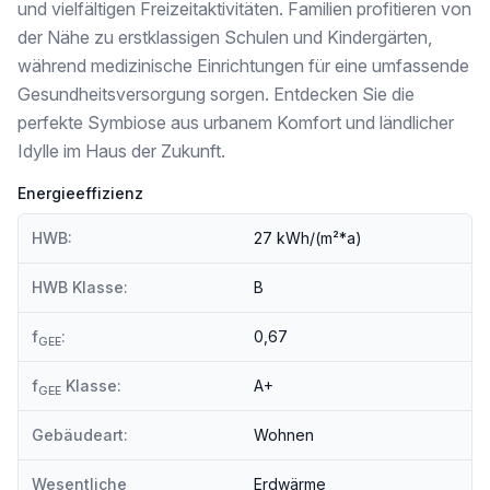
und vielfältigen Freizeitaktivitäten. Familien profitieren von
Weitere Details zum Projekt finden Sie unter: https://www.you-will-like-it-living.at/immobilienprojekte/bahnstrasse-mistelbach/
der Nähe zu erstklassigen Schulen und Kindergärten,
während medizinische Einrichtungen für eine umfassende
Angebot unverbindlich, freibleibend und ohne Gewähr. Baulich bedingte Änderungen vorbehalten.
Gesundheitsversorgung sorgen. Entdecken Sie die
perfekte Symbiose aus urbanem Komfort und ländlicher
Idylle im Haus der Zukunft.
Energieeffizienz
HWB:
27 kWh/(m²*a)
HWB Klasse:
B
f
:
0,67
GEE
f
Klasse:
A+
GEE
Gebäudeart:
Wohnen
Wesentliche
Erdwärme