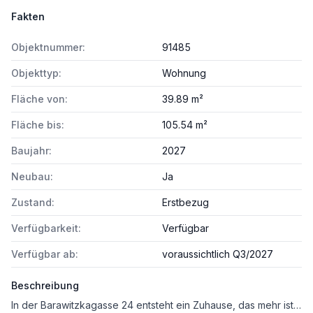
Fakten
Objektnummer:
91485
Objekttyp:
Wohnung
Fläche von:
39.89 m²
Fläche bis:
105.54 m²
Baujahr:
2027
Neubau:
Ja
Zustand:
Erstbezug
Verfügbarkeit:
Verfügbar
Verfügbar ab:
voraussichtlich Q3/2027
Beschreibung
In der Barawitzkagasse 24 entsteht ein Zuhause, das mehr ist als nur vier Wände sind – ein Ort, an dem modernes Wohnen auf echte Lebensqualität trifft. Mit nur wenigen, exklusiv ausgestatteten Wohneinheiten und 13 komfortablen PKW-Stellplätzen bietet dieses Projekt Raum für Menschen, die Wert auf Ruhe, Stil und ein hochwertiges Wohngefühl legen.