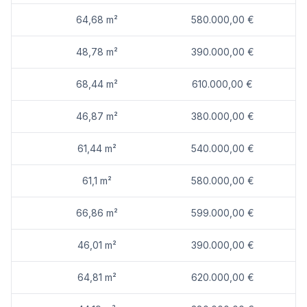
64,68 m²
580.000,00 €
Durch die Nähe zur A22 und A23 profitieren auch Autofahrer von einer ausgezeichneten Verkehrsanbindung – der Flughafen Wien ist in rund 25 Minuten erreichbar.
Ein detaillierten Überblick finden Sie auf unserer Projekthomepage [https://www.ehl.at/wohnen/wohnprojekte/barawitzkagasse-24-1190-wien]!
48,78 m²
390.000,00 €
Provisionsfrei für den Käufer!
68,44 m²
610.000,00 €
Fertigstellung voraussichtlich Q3 2027
46,87 m²
380.000,00 €
Wir weisen darauf hin, dass zwischen dem Vermittler und dem zu vermittelnden Dritten ein familiäres oder wirtschaftliches Naheverhältnis besteht.
Der Vermittler ist als Doppelmakler tätig.
61,44 m²
540.000,00 €
1
61,1 m²
580.000,00 €
EG
66,86 m²
599.000,00 €
Top 1: 56,52 m² 450.000,00 € aktiv
Top 2: 39,89 m² 330.000,00 € aktiv
46,01 m²
390.000,00 €
1. Etage
Top 3: 46,82 m² 340.000,00 € aktiv
64,81 m²
620.000,00 €
Top 4: 64,57 m² 530.000,00 € aktiv
Top 5: 68,44 m² 555.000,00 € aktiv