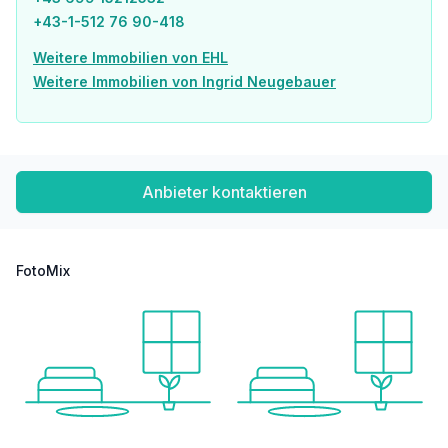
Schule <500m
+43-1-512 76 90-418
Kindergarten <500m
Universität <750m
Weitere Immobilien von EHL
Höhere Schule <750m
Weitere Immobilien von Ingrid Neugebauer
Nahversorgung
Supermarkt <250m
Bäckerei <500m
Einkaufszentrum <1.250m
Anbieter kontaktieren
Sonstige
Geldautomat <250m
Bank <250m
Post <750m
FotoMix
Polizei <500m
Verkehr
Bus <250m
U-Bahn <500m
Straßenbahn <250m
Bahnhof <750m
Autobahnanschluss <750m