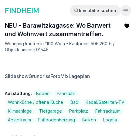
Immobilie suchen
Ope
NEU - Barawitzkagasse: Wo Barwert
und Wohnwert zusammentreffen.
Wohnung kaufen in 1190 Wien - Kaufpreis: 506.260 € /
Objektnummer: 91545
Slideshow
Grundriss
FotoMix
Lageplan
Ausstattung:
Boden
Fahrstuhl
Wohnküche / offene Küche
Bad
Kabel/Satelliten-TV
Klimaanlage
Tiefgarage
Parkplatz
Fahrradraum
Abstellraum
Fußbodenheizung
Balkon
Loggia