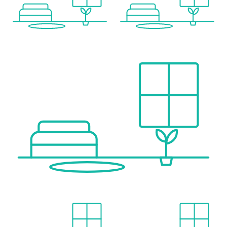
Nahversorgung
Supermarkt <250m
Bäckerei <500m
Einkaufszentrum <1.250m
Sonstige
Geldautomat <250m
Bank <250m
Post <750m
Polizei <500m
Verkehr
Bus <250m
U-Bahn <500m
Straßenbahn <250m
Bahnhof <750m
Autobahnanschluss <750m
Angaben Entfernung Luftlinie / Quelle: OpenStreetMap