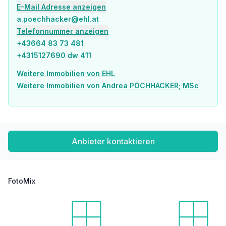
E-Mail Adresse anzeigen
a.poechhacker@ehl.at
Telefonnummer anzeigen
+43664 83 73 481
Wir weisen darauf hin, dass zwischen dem Vermittler und dem zu vermittelnden Dritten ein familiäres oder wirtschaftliches Naheverhältnis besteht.
+4315127690 dw 411
Der Vermittler ist als Doppelmakler tätig.
Weitere Immobilien von EHL
Weitere Immobilien von Andrea PÖCHHACKER; MSc
Infrastruktur / Entfernungen
Gesundheit
Arzt <500m
Apotheke <500m
Anbieter kontaktieren
Klinik <500m
Krankenhaus <1.000m
Kinder & Schulen
FotoMix
Schule <500m
Kindergarten <500m
Universität <750m
Höhere Schule <750m