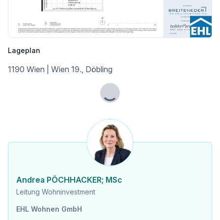
Fazit: Vorsorge in Bestlage – für Einzelkäufer und Portfolio-Investoren
Barawitzkagasse 24 bietet alles, was eine erfolgreiche Vorsorgewohnung ausmacht: Toplage, gefragte Grundrisse, hochwertige Ausstattung und ein Marktumfeld, das von hoher Mietnachfrage und Knappheit geprägt ist. Eine Investition, die laufende Erträge ermöglicht und gleichzeitig Vermögen langfristig absichert – besonders attraktiv für Anleger, die mehr als nur eine Wohnung erwerben und auf nachhaltige Vermietungssicherheit setzen.
Lageplan
1190 Wien | Wien 19., Döbling
Kaufpreise der Vorsorgewohnungen
von EUR 301.563,- bis EUR 881.842,- netto zzgl. 20% USt.
Lade...
Zu erwartender Mietertrag
von ca. EUR 17,50 bis EUR 20,75 netto/m²
Ein detaillierten Überblick finden Sie auf unserer Projekthomepage [https://www.ehl.at/wohnen/wohnprojekte/barawitzkagasse-24-1190-wien]!
Provisionsfrei für den Käufer!
Fertigstellung voraussichtlich Q3 2027
Andrea PÖCHHACKER; MSc
Leitung Wohninvestment
Bei diesem Angebot handelt es sich um eine Vorsorgewohnung, die zu Vermietungszwecken erworben wird. Der angegebene Kaufpreis versteht sich daher zzgl. 20% USt. Diese Daten sind vorbehaltlich möglicher Änderungen.
EHL Wohnen GmbH