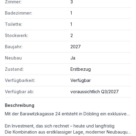
Zimmer:
3
Badezimmer:
1
Toilette:
1
Stockwerk:
2
Baujahr:
2027
Neubau
Ja
Zustand:
Erstbezug
Verfügbarkeit:
Verfügbar
Verfügbar ab:
voraussichtlich Q3/2027
Beschreibung
Mit der Barawitzkagasse 24 entsteht in Döbling ein exklusives Neubauprojekt, das wie gemacht ist für Käufer von Vorsorgewohnungen – besonders auch für Anleger, die ihr Portfolio gezielt erweitern möchten. In Zeiten volatiler Märkte bleibt die Wohnimmobilie eine der stabilsten Wertanlagen. Und gerade in Wien zeigt sich das deutlicher denn je: Die Nachfrage nach Mietwohnungen ist hoch, das Angebot knapp. Dieses Ungleichgewicht sorgt für nachhaltig solide Vermietbarkeit – vor allem in Toplagen wie Döbling.
Ein Investment, das sich rechnet – heute und langfristig
Die Kombination aus erstklassiger Lage, moderner Neubauqualität und einem Wohnungsmix, der breite Zielgruppen anspricht, macht Barawitzkagasse 24 zur idealen Vorsorgeimmobilie. Ob zur Sicherung Ihres Vermögens, als Baustein für laufende Mieteinnahmen oder als Teil eines größeren Anlagekonzepts: Hier investieren Sie in Wohnraum, der am Wiener Markt dauerhaft gesucht ist.