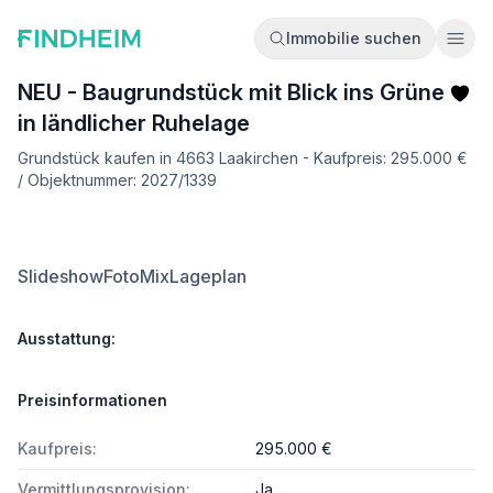
Immobilie suchen
Ope
NEU - Baugrundstück mit Blick ins Grüne
in ländlicher Ruhelage
Grundstück kaufen in 4663 Laakirchen - Kaufpreis: 295.000 €
/ Objektnummer: 2027/1339
Slideshow
FotoMix
Lageplan
Ausstattung:
Preisinformationen
Kaufpreis:
295.000 €
Vermittlungsprovision:
Ja