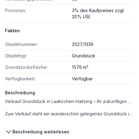
Provision:
3% des Kaufpreises zzgl.
20% USt.
Fakten
Objektnummer:
2027/1339
Objekttyp:
Grundstück
Grundstücksfläche:
1576 m²
Verfügbarkeit:
Verfügbar
Beschreibung
Verkauf Grundstück in Laakirchen-Haitzing – Ihr zukünftiges Zuhause in ländlicher Ruhe!
Zum Verkauf steht ein wunderschön gelegenes Grundstück in Laakirchen-Haitzing, eingebettet in eine lockere, ruhige Siedlungslage und umgeben von Wiesen und Feldern. Genießen Sie den beeindruckenden Blick auf die umliegende Natur und profitieren Sie von der Nähe zur Stadt, während Sie in einer idyllischen, ländlichen Umgebung wohnen.
Lage:
Beschreibung weiterlesen
Das Grundstück befindet sich nur ca. 2 km von der Ortsmitte Laakirchen entfernt und ist somit gut erreichbar. Zur Autobahnauffahrt sind es etwa 3 km – ideal für Pendler und für alle, die schnell in der Region unterwegs sein möchten.