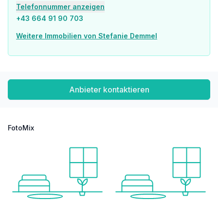
Telefonnummer anzeigen
Gesundheit
+43 664 91 90 703
Arzt <1.500m
Apotheke <2.000m
Weitere Immobilien von Stefanie Demmel
Krankenhaus <9.000m
Klinik <2.000m
Kinder & Schulen
Schule <2.000m
Anbieter kontaktieren
Kindergarten <2.000m
Nahversorgung
Supermarkt <1.500m
FotoMix
Bäckerei <1.500m
Einkaufszentrum <7.500m
Sonstige
Bank <1.500m
Geldautomat <1.500m
Post <2.000m
Polizei <2.000m