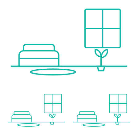
Verkehr
Bus <1.000m
Straßenbahn <7.000m
Bahnhof <4.500m
Autobahnanschluss <3.000m
Flughafen <4.000m
Angaben Entfernung Luftlinie / Quelle: OpenStreetMap