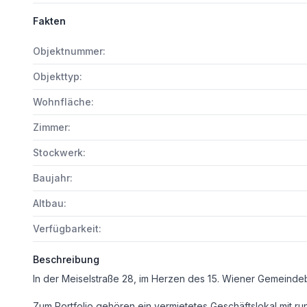
Fakten
Objektnummer:
Objekttyp:
Wohnfläche:
Zimmer:
Stockwerk:
Baujahr:
Altbau:
Verfügbarkeit:
Beschreibung
Zum Portfolio gehören ein vermietetes Geschäftslokal mit rund 165 m², sechs vermietete sowie 22 freie Wohnungen mit Flächen zwischen ca. 20 m² und 92 m². Damit bietet das Objekt sowohl Anlegern als auch Eigennutzern attraktive Möglichkeiten. Die freien Einheiten befinden sich in einem Zustand, der Raum für individuelle Gestaltung lässt – kün