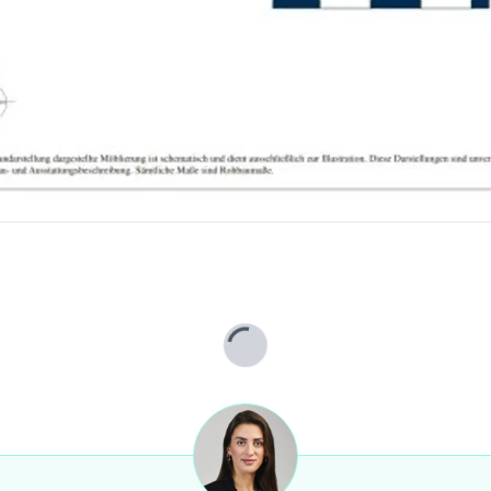
der wirtschaftliches Naheverhältnis besteht.
Lade...