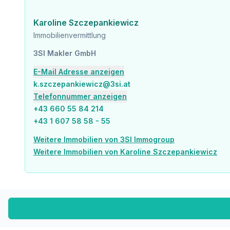
Sonstige
Karoline Szczepankiewicz
Geldautomat <125m
Immobilienvermittlung
Bank <150m
Post <125m
3SI Makler GmbH
Polizei <250m
E-Mail Adresse anzeigen
Verkehr
k.szczepankiewicz@3si.at
Bus <125m
Telefonnummer anzeigen
U-Bahn <150m
+43 660 55 84 214
Straßenbahn <200m
Bahnhof <75m
+43 1 607 58 58 - 55
Autobahnanschluss <4.475m
Weitere Immobilien von 3SI Immogroup
Angaben Entfernung Luftlinie / Quelle: OpenStreetMap
Weitere Immobilien von Karoline Szczepankiewicz