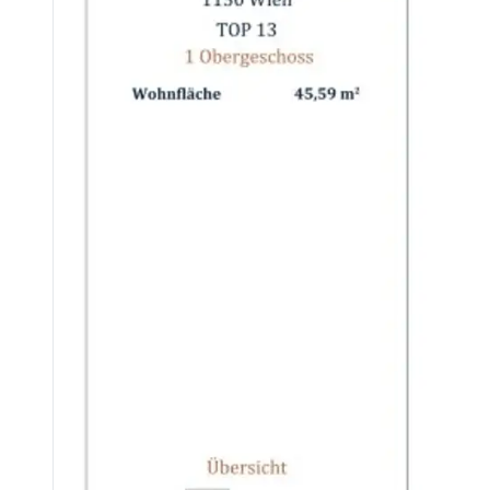
Zum Verkauf steht eine klassische Alt-Wiener Vorsorgewohnung in attraktiver Lage des 14. Bezirks. Eine unbefristet vermietete Eigentumswohnung bietet eine attraktive Kombination aus sofort
* unbefristet vermietet
* attraktiver Einkaufspreis für zukünftige Wertsteigerungen
* regelmäßige Einnahmen sofort nach Kauf
* aktueller Netto-Hauptmietzins: EUR 59,40 / Monat
* Werthaltigkeit der Immobilie
* Indexierte Mietanpassung
* steuerliche Vorteile
* bei Freiwerden der Wohnung marktkonforme Miete / Erhö
* Perspektive auf Eigennutzung oder gewinnbringenden We
Diese Immobilie eignet sich hervorragend als mittel- bis langfristiges Investment
Bitte beachten Sie: Aufgrund des bestehenden Mietverhältnisses ist eine Besichtigung derzeit nicht möglich. Gerne stellen wir Ih
NEBENKOSTEN
Der guten Ordnung halber halten wir fest, dass, sofern im Angebot nicht anders vermerkt, bei erfolgreichem Abschlussfall eine Provision anfällt, die den in der Immobilienmaklerverordnung BGBI. 262 und 297/1996 festgelegten Sätzen entspricht – das sind 3 % des Kaufpreises zzgl. 20% USt. Diese Provisionspflicht besteht auch dann, wenn Sie die Ihnen überlassenen Informationen an Dritte weitergeben. Letzt
Die Vertragserrichtung und Treuhandabwicklung ist gebunden an die Kanzlei Engindeniz Rechtsanwälte, Marc-Aurel-Straße 6/5, 1010 Wien. Die Kosten betragen 1,5 % des Kaufpreises zzgl. 20 % USt. sowie Barauslagen und Beglaubigung. Bei Fr