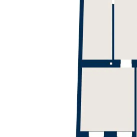
igen Mieteinnahmen, langfristiger Planungssicherheit und steuerlichen Vorteilen.
hung der Rendite
iterverkauf
 mit solidem Entwicklungspotenzial.
nen auf Anfrage weiterführende Unterlagen zur Verfügung.
lich weisen wir darauf hin, dass wir als Doppelmakler tätig sind und ein familiäres/wirtschaftliches Naheverhältnis zwischen der 3SI Makler GmbH und der Verkäuferin besteht.
emdfinanzierung erhöht sich das Honorar auf 1,8 % vom Kaufpreis zzgl. Barauslagen und Beglaubigung.