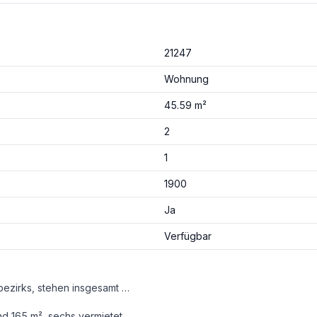
21247
Wohnung
45.59 m²
2
1
1900
Ja
Verfügbar
In der Meiselstraße 28, im Herzen des 15. Wiener Gemeindebezirks, stehen insgesamt 29 Einheiten in einem prachtvollen Stilaltbau aus der Jahrhundertwende zum Verkauf. Das viergeschossige Gebäude mit Keller wurde mit viel Liebe zum Detail revitalisiert. Die frisch renovierte Fassade erstrahlt in neuem Glanz und vereint den unverwechselbaren Charme des klassischen Wiener Altbaus mit einem gepflegten, einladenden Erscheinungsbild.
ftige Eigentümer können ihre Vorstellungen verwirklichen und durch gezielte Sanierung und Modernisierung ein ganz persönliches Wohnambiente schaffen.