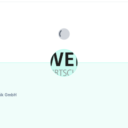
Lade...
tik GmbH