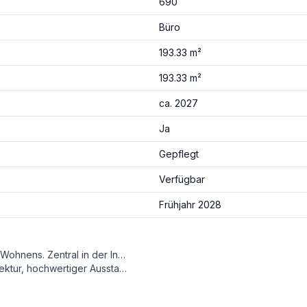
690
Büro
193.33 m²
193.33 m²
ca. 2027
Ja
Gepflegt
Verfügbar
Frühjahr 2028
Willkommen bei Frei.Stil in Wels – ein neues Kapitel stilvollen Wohnens. Zentral in der Innenstadt, direkt an der Freiung, entsteht ein außergewöhnliches Projekt mit 31 Eigentumswohnungen und 4 Gewerbeflächen.
tung und hervorragender Erreichbarkeit.