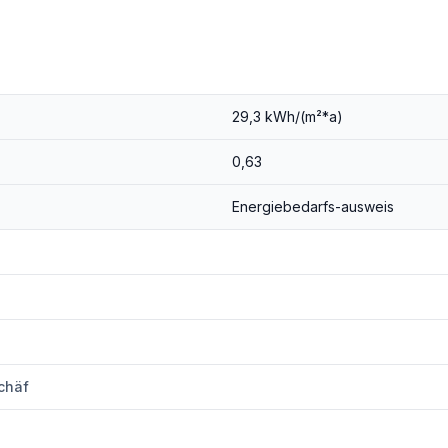
kosten
29,3 kWh/(m²*a)
0,63
Energiebedarfs-ausweis
zw. office@wels.at
chäf