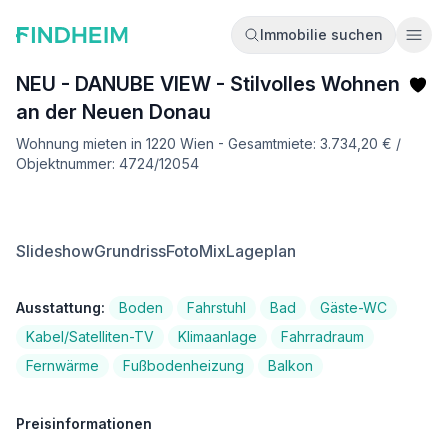
Immobilie suchen
Ope
NEU - DANUBE VIEW - Stilvolles Wohnen
an der Neuen Donau
Wohnung mieten in 1220 Wien - Gesamtmiete: 3.734,20 € /
Objektnummer: 4724/12054
Slideshow
Grundriss
FotoMix
Lageplan
Ausstattung:
Boden
Fahrstuhl
Bad
Gäste-WC
Kabel/Satelliten-TV
Klimaanlage
Fahrradraum
Fernwärme
Fußbodenheizung
Balkon
Preisinformationen