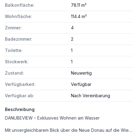
Balkonfläche:
78.11 m²
Wohnfläche:
114.4 m²
Zimmer:
4
Badezimmer:
2
Toilette:
1
Stockwerk:
1
Zustand:
Neuwertig
Verfügbarkeit:
Verfügbar
Verfügbar ab:
Nach Vereinbarung
Beschreibung
DANUBEVIEW – Exklusives Wohnen am Wasser
Mit unvergleichbarem Blick über die Neue Donau auf die Wiener Altstadt einerseits und die markante Skyline der Donau City andererseits, verkörpert DANUBEVIEW modernes Wohnen auf höchstem Niveau.