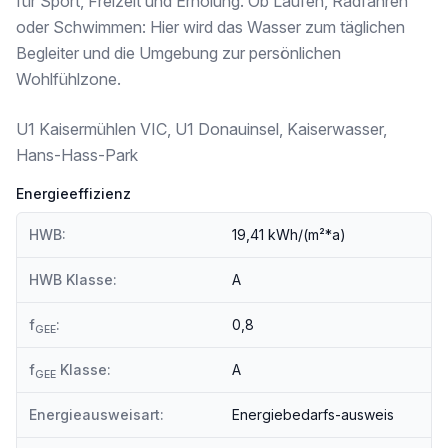
für Sport, Freizeit und Erholung. Ob Laufen, Radfahren
Kindergarten <500m
oder Schwimmen: Hier wird das Wasser zum täglichen
Universität <1.750m
Höhere Schule <3.250m
Begleiter und die Umgebung zur persönlichen
Wohlfühlzone.
Nahversorgung
Supermarkt <250m
U1 Kaisermühlen VIC, U1 Donauinsel, Kaiserwasser,
Bäckerei <500m
Einkaufszentrum <2.000m
Hans-Hass-Park
Sonstige
Energieeffizienz
Geldautomat <500m
Bank <500m
HWB:
19,41 kWh/(m²*a)
Post <500m
Polizei <250m
HWB Klasse:
A
Verkehr
f
:
0,8
Bus <250m
GEE
U-Bahn <250m
Straßenbahn <1.250m
f
Klasse:
A
GEE
Bahnhof <250m
Autobahnanschluss <250m
Energieausweisart:
Energiebedarfs-ausweis