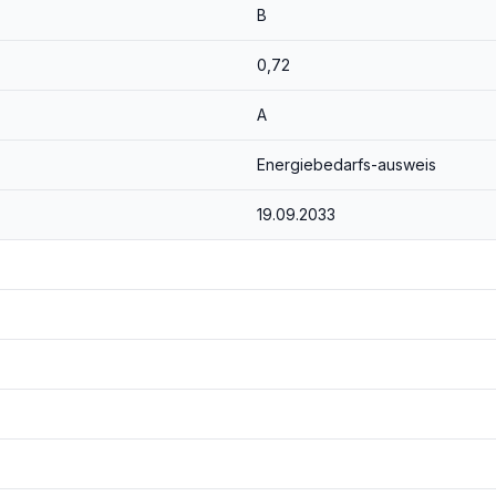
B
0,72
A
Energiebedarfs-ausweis
ine Ausstattung, die sowohl zeitgemäß als auch langlebig ist – ein klarer Pluspunkt am Mietmarkt.
 Dach
19.09.2033