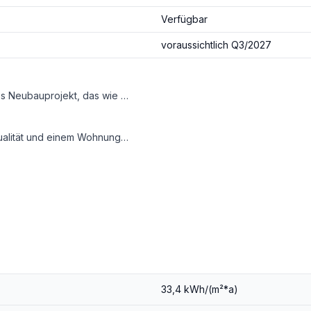
Verfügbar
voraussichtlich Q3/2027
Mit der Barawitzkagasse 24 entsteht in Döbling ein exklusives Neubauprojekt, das wie gemacht ist für Käufer von Vorsorgewohnungen – besonders auch für Anleger, die ihr Portfolio gezielt erweitern möchten. In Zeiten volatiler Märkte bleibt die Wohnimmobilie eine der stabilsten Wertanlagen. Und gerade in Wien zeigt sich das deutlicher denn je: Die Nachfrage nach Mietwohnungen ist hoch, das Angebot knapp. Dieses Ungleichgewicht sorgt für nachhaltig solide Vermietbarkeit – vor allem in Toplagen wie Döbling.
 Teil eines größeren Anlagekonzepts: Hier investieren Sie in Wohnraum, der am Wiener Markt dauerhaft gesucht ist.
gem Innenhof [https://barawitzkagasse24.at/]
mpakten Einheiten für Singles und Paare bis zu großzügigen Wohnungen für Familien oder anspruchsvolle Mieter.
en)
33,4 kWh/(m²*a)