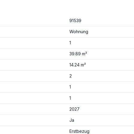
91539
Wohnung
1
39.89 m²
14.24 m²
2
1
1
2027
Ja
Erstbezug