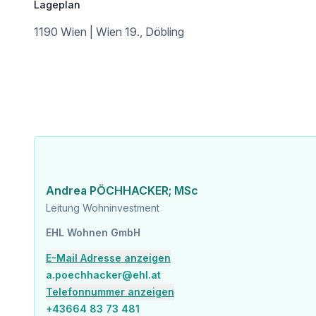
Arzt <500m
Lageplan
Apotheke <500m
1190 Wien | Wien 19., Döbling
Klinik <500m
Krankenhaus <1.000m
Kinder & Schulen
Schule <500m
Kindergarten <500m
Universität <750m
Höhere Schule <750m
Nahversorgung
Supermarkt <250m
Bäckerei <500m
Andrea PÖCHHACKER; MSc
Einkaufszentrum <1.250m
Leitung Wohninvestment
Sonstige
EHL Wohnen GmbH
Geldautomat <250m
E-Mail Adresse anzeigen
Bank <250m
Post <750m
a.poechhacker@ehl.at
Polizei <500m
Telefonnummer anzeigen
+43664 83 73 481
Verkehr