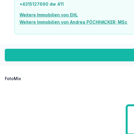
+4315127690 dw 411
Bus <250m
U-Bahn <500m
Weitere Immobilien von EHL
Straßenbahn <250m
Weitere Immobilien von Andrea PÖCHHACKER; MSc
Bahnhof <750m
Autobahnanschluss <750m
Angaben Entfernung Luftlinie / Quelle: OpenStreetMap
FotoMix