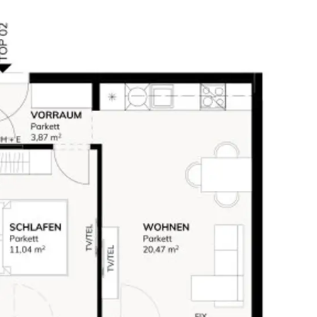
t – ein entscheidender Faktor für die nachhaltige Vermietbarkeit.
 Flughafen Wien in ca. 25 Minuten.
Investoren
ichert – besonders attraktiv für Anleger, die mehr als nur eine Wohnung erwerben und auf nachhaltige Vermietungssicherheit setzen.