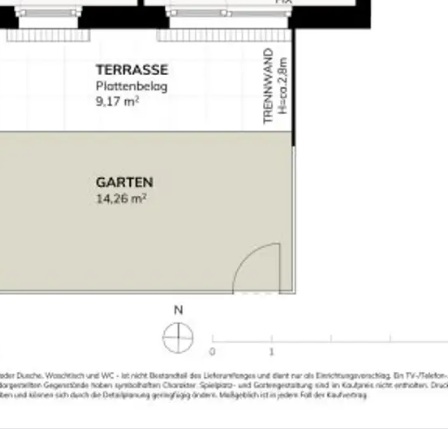
ohnprojekte/barawitzkagasse-24-1190-wien]!
gl. 20% USt. Diese Daten sind vorbehaltlich möglicher Änderungen.
der wirtschaftliches Naheverhältnis besteht.