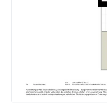
von ca. EUR 17,50 bis EUR 20,75 netto/m²
Ein detaillierten Überblick finden Sie auf unserer Projekthomepage [https://www.ehl.at/wohnen/w
Provisionsfrei für den Käufer!
Fertigstellung voraussichtlich Q3 2027
Bei diesem Angebot handelt es sich um eine Vorsorgewohnung, die zu Vermietungszwecken erworben wird. Der angegebene Kaufpreis versteht sich daher zz
Wir weisen darauf hin, dass zwischen dem Vermittler und dem zu vermittelnden Dritten ein familiäres o
Der Vermittler ist als Doppelmakler tätig.
Infrastruktur / Entfernungen
Gesundheit