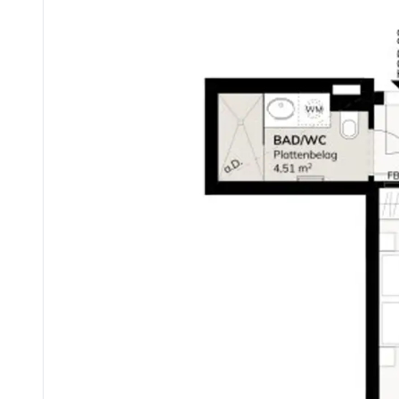
Nahversorgung, Gastronomie, Freizeit und Natur liegen vor der Tür. Gleichzeitig profitieren Bewohner von einer hervorragenden Anbindung an die Innenstad
Öffentliche Verkehrsanbindung
• U-Bahn: U4 Heiligenstadt
• Bus: 10A, 38A, 39A
• Straßenbahn: D, 37
• S-Bahn: S40, S45
• Regionalzüge: R40, REX4, REX41
Auch mit dem Auto ist die Lage ideal: A22 und A23 sind rasch erreichbar, der
Fazit: Vorsorge in Bestlage – für Einzelkäufer und Portfolio-
Barawitzkagasse 24 bietet alles, was eine erfolgreiche Vorsorgewohnung ausmacht: Toplage, gefragte Grundrisse, hochwertige Ausstattung und ein Marktumfeld, das von hoher Mietnachfrage und Knappheit geprägt ist. Eine Investition, die laufende Erträge ermöglicht und gleichzeitig Vermögen langfristig abs
Kaufpreise der Vorsorgewohnungen
von EUR 301.563,- bis EUR 881.842,- netto zzgl. 20% USt.
Zu erwartender Mietertrag