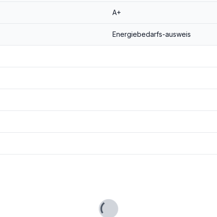
A+
Energiebedarfs-ausweis
al für Wohnen, Gäste, Büro/Arbeiten oder auch Vermietung.
Lade...