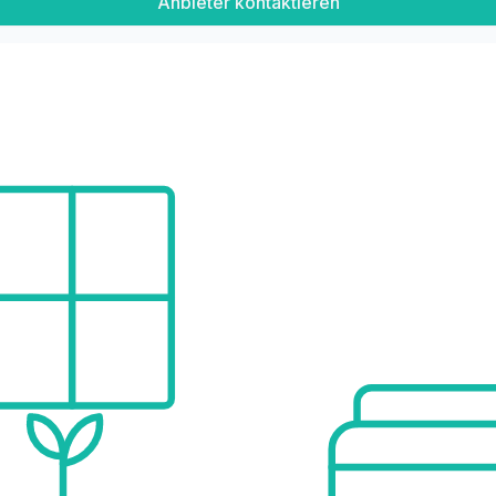
Anbieter kontaktieren
e Zustand und die flexible Nutzung machen dieses Objekt zu einer seltenen Gelegenheit im Raum Krems.
tionen zum Objekt auf unserer Homepage unter www.remax.at/2442-2581 online nachlesen.