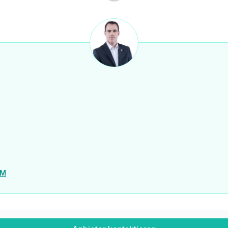
lle Gestaltung.
 wurde noch nicht umgesetzt)
nden)
IM
 Nähe zu Krems, St. Pölten und Wien macht den Standort besonders attraktiv.