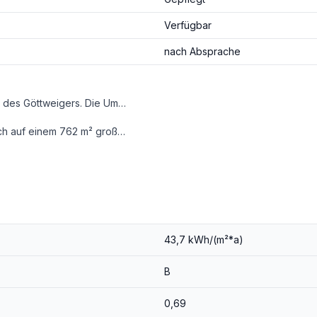
Verfügbar
nach Absprache
Willkommen in Paudorf,– einer gefragten Wohnlage am Fuße des Göttweigers. Die Umgebung verbindet ruhiges, naturnahes Wohnen mit sehr guter Erreichbarkeit von Krems, St. Pölten und der regionalen Infrastruktur.
glichkeiten ergeben – von klassischem Familienwohnen bis hin zu Mehrgenerationenwohnen oder Wohnen & Arbeiten.
d klar strukturierter Raumaufteilung.
43,7 kWh/(m²*a)
B
0,69