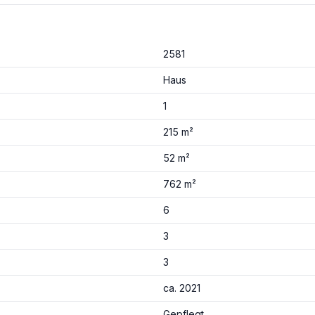
2581
Haus
1
215 m²
52 m²
762 m²
6
3
3
ca. 2021
Gepflegt