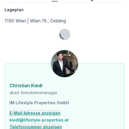
Supermarkt <500m
Bäckerei <1.000m
Lageplan
Einkaufszentrum <1.500m
1190 Wien | Wien 19., Döbling
Sonstige
Geldautomat <500m
Bank <500m
Lade...
Post <1.000m
Polizei <1.000m
Verkehr
Bus <500m
U-Bahn <500m
Straßenbahn <500m
Bahnhof <500m
Christian Kiedl
Autobahnanschluss <1.000m
akad. Immobilienmanager
Angaben Entfernung Luftlinie / Quelle: OpenStreetMap
IM Lifestyle Properties GmbH
E-Mail Adresse anzeigen
kiedl@lifestyle-properties.at
Telefonnummer anzeigen