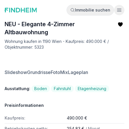
Immobilie suchen
Ope
NEU - Elegante 4-Zimmer
Altbauwohnung
Wohnung kaufen in 1190 Wien - Kaufpreis: 490.000 € /
Objektnummer: 5323
Slideshow
Grundrisse
FotoMix
Lageplan
Ausstattung:
Boden
Fahrstuhl
Etagenheizung
Preisinformationen
Kaufpreis:
490.000 €
Betriebskosten netto:
254,83 €
/ Monat