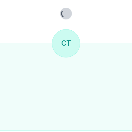
Lade...
CT