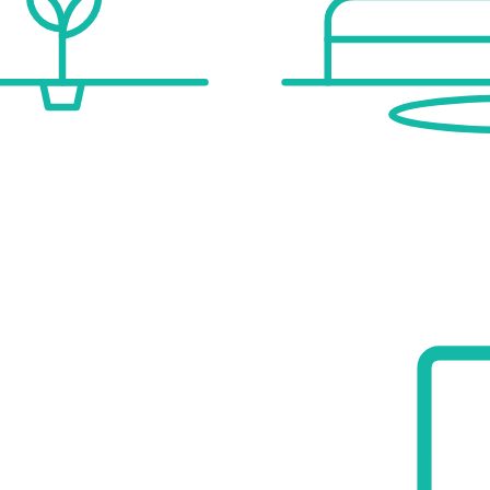
 Verkäufer/Vermieter und sind daher ohne Gewähr._
ordert, jedoch zum aktuellen Zeitpunkt noch nicht vorgelegt._
l in Prime Mauer Location
m² plot and is surrounded by a beautifully landscaped garden featuring a heated outdoor pool.
 high-quality features. It is sold unfurnished.