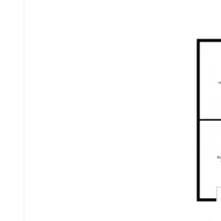
Zirbenholz-Stüberl
*
Küche
*
Weinkeller
*
Arbeitsraum
*
WC
ERDGESCHOSS
*
Repräsentative Eingangshalle
*
Wohnsalon