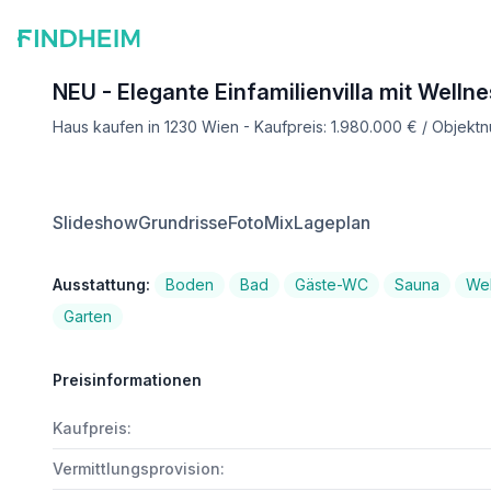
NEU - Elegante Einfamilienvilla mit Welln
Haus kaufen in 1230 Wien - Kaufpreis: 1.980.000 € / Objek
Slideshow
Grundrisse
FotoMix
Lageplan
Ausstattung:
Boden
Bad
Gäste-WC
Sauna
Wel
Garten
Preisinformationen
Kaufpreis:
Vermittlungsprovision: