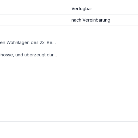
Verfügbar
nach Vereinbarung
Inmitten von Mauer, einer der begehrtesten und charmantesten Wohnlagen des 23. Bezirks, gelangt diese hochwertige Einfamilienvilla zum Verkauf. Die Liegenschaft befindet sich auf einem großzügigen Grundstück mit 940 m² und ist von einem liebevoll gestalteten Garten samt beheizbarem Pool umgeben.
chwertige Ausstattung. Sie wird ohne Möblierung verkauft.