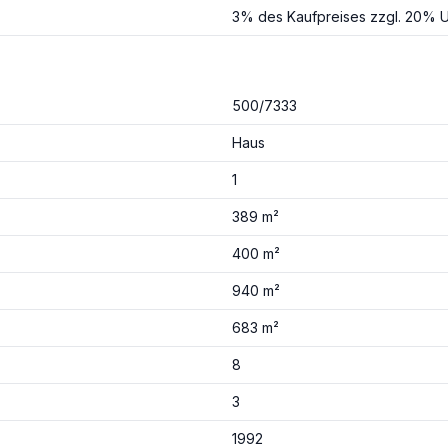
3% des Kaufpreises zzgl. 20% U
500/7333
Haus
1
389 m²
400 m²
940 m²
683 m²
8
3
1992