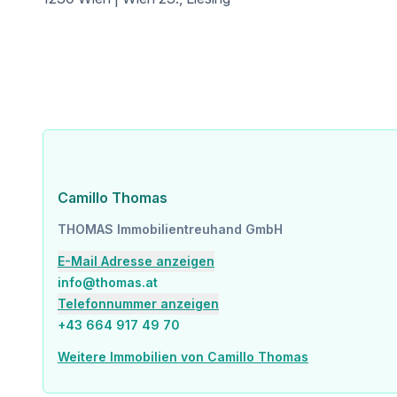
*
Badezimmer
GARAGE
*
Platz für 2 KFZ
AUSSTATTUNGSMERKMALE
Camillo Thomas
*
THOMAS Immobilientreuhand GmbH
940 m² Grundstück
E-Mail Adresse anzeigen
*
info@thomas.at
Beheizbarer Outdoor-Pool
Telefonnummer anzeigen
+43 664 917 49 70
*
Wellnessbereich mit Sauna & Jacuzzi
Weitere Immobilien von Camillo Thomas
*