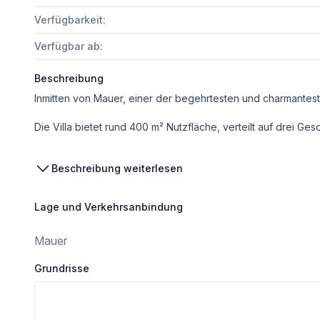
Verfügbarkeit:
Verfügbar ab:
Beschreibung
Die Villa bietet rund 400 m² Nutzfläche, verteilt auf drei Geschosse, und überzeugt durch ihre großzügige Raumaufteilung sowie ho
RAUMAUFTEILUNG
Beschreibung weiterlesen
UNTERGESCHOSS
Lage und Verkehrsanbindung
*
Mauer
Vorraum
Grundrisse
*
Großzügiger Wellnessbereich mit Jacuzzi & Sauna
*