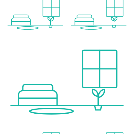
•Bright interiors with smooth indoor-outdoor flow
•Air-conditioning throughout
•Fully equipped contemporary kitchen
•Beautifully landscaped communal areas
•Community swimming pool
•Access to Blue Marine’s co-working lounge and gym
•Private parking included
____________________
Location Highlights
Situated in Manilva, Málaga, the development benefits from immediate proximity to:
•The prestigious Sotogrande residential area
•Multiple golf courses
•Marinas and leisure ports
Additional advantages:
•Only 15 minutes from Gibraltar Airport
•Fast access to Estepona, Puerto Banús and Marbella
This makes it a compelling choice for those seeking a main residence, a second home or a strategic investment with strong rental prospects.
____________________
Sustainability & Energy Performance