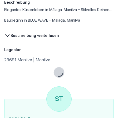
Beschreibung
Elegantes Küstenleben in Málaga–Manilva – Stilvolles Reihenhaus mit großzügigen Außenbereichen
Baubeginn in BLUE WAVE – Málaga, Manilva
In einem außergewöhnlichen Küstengebiet, das für seine Ruhe, landschaftliche Schönheit und endlose Weitblicke bekannt ist, entsteht ein exklusives Wohnprojekt mit 66 modernen Reihenhäusern. Die Architektur verbindet mediterranes Licht, funktionale Raumaufteilung und hochwertige Ausstattung für ein komfortables und zeitloses Wohnerlebnis.
Beschreibung weiterlesen
____________________
Wohneinheit – Blq. 3, Nr. 41
Lageplan
•3 Schlafzimmer
•2 Badezimmer
29691 Manilva | Manilva
•Preis: 470.000 €
Flächen laut Bauunterlagen – Einheit Block 3, Nummer 41
Lade...
•Nutzfläche gesamt (laut Dekret): ca. 97,8 m²
•Konstruierte Fläche inkl. Gemeinschaftsanteil: ca. 132,4 m²
ST
Detaillierte Aufschlüsselung:
•Nutzfläche innen: ca. 88,9 m²
•Konstruierte Innenfläche inkl. Gemeinschaftsanteil: ca. 120,5 m²
•Nutzfläche außen (Terrasse): ca. 35,7 m²