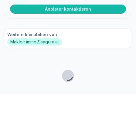
Anbieter kontaktieren
Weitere Immobilien von
Makler: immo@saqura.at
Lade...
Fußzeile
Finde passende Kaufimmobilien
- oder werde gefunden!
Mit moderner Technologie zum perfekten Match.