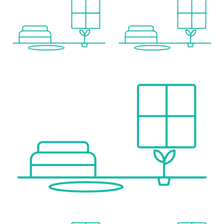
BLUE WAVE is built with long-term environmental responsibility in mind:
•Energy rating A (consumption)
•Energy rating A (emissions)
•DOMUM sustainable building standard
•Sello Verde green-building certification
•Integration of ACV life-cycle analysis
A refined coastal home combining architecture, lifestyle and sustainable value.
____________________