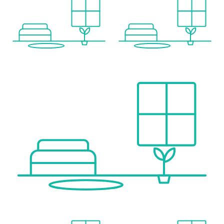
____________________
Unit – Blq. 3, Number 41
•3 Bedrooms
•2 Bathrooms
•Price: €470,000
Surface Details – Unit Block 3, Number 41
•Total usable area (according to regulation): approx. 97.8 m²
•Constructed area incl. communal share: approx. 132.4 m²
Detailed breakdown:
•Usable interior area: approx. 88.9 m²
•Constructed interior area incl. communal share: approx. 120.5 m²
•Exterior usable area (terrace): approx. 35.7 m²
•Total area incl. exterior & communal areas: approx. 156.2 m²
____________________
Features & Living Experience
Designed to meet the expectations of international buyers, this residence includes: