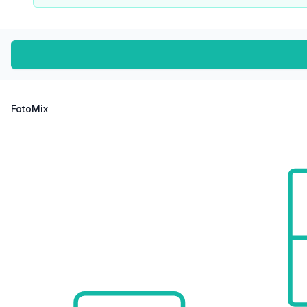
Polizei <675m
Verkehr
Bus <50m
U-Bahn <125m
Straßenbahn <625m
Bahnhof <150m
FotoMix
Autobahnanschluss <2.975m
Angaben Entfernung Luftlinie / Quelle: OpenStreetMap