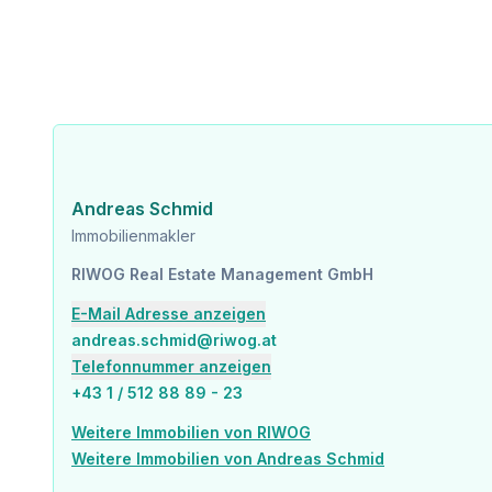
Infrastruktur / Entfernungen
Gesundheit
Arzt <275m
Apotheke <375m
Klinik <400m
Krankenhaus <2.050m
Kinder & Schulen
Schule <275m
Andreas Schmid
Kindergarten <325m
Immobilienmakler
Universität <650m
Höhere Schule <1.450m
RIWOG Real Estate Management GmbH
E-Mail Adresse anzeigen
Nahversorgung
Supermarkt <175m
andreas.schmid@riwog.at
Bäckerei <625m
Telefonnummer anzeigen
Einkaufszentrum <425m
+43 1 / 512 88 89 - 23
Sonstige
Weitere Immobilien von RIWOG
Geldautomat <525m
Weitere Immobilien von Andreas Schmid
Bank <525m
Post <275m