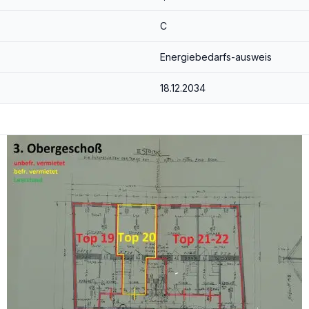
C
Energiebedarfs-ausweis
18.12.2034
t 868,10€ Gesamtmiete (Stand 01.04.2025)
tfernt, Bus 10A & 63A in Gehweite
telbarer Nähe (HOFER, BILLA, SPAR).