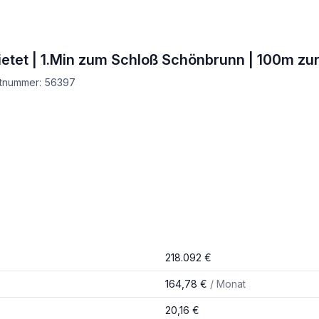
mietet | 1.Min zum Schloß Schönbrunn | 100m zu
ektnummer: 56397
218.092 €
164,78 €
/ Monat
20,16 €