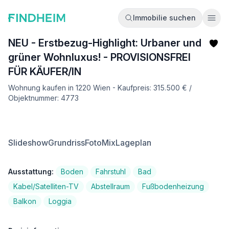
Immobilie suchen
Ope
NEU - Erstbezug-Highlight: Urbaner und
grüner Wohnluxus! - PROVISIONSFREI
FÜR KÄUFER/IN
Wohnung kaufen in 1220 Wien - Kaufpreis: 315.500 € /
Objektnummer: 4773
Slideshow
Grundriss
FotoMix
Lageplan
Ausstattung:
Boden
Fahrstuhl
Bad
Kabel/Satelliten-TV
Abstellraum
Fußbodenheizung
Balkon
Loggia