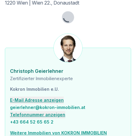
1220 Wien | Wien 22., Donaustadt
Post <1.000m
Polizei <1.000m
Lade...
Verkehr
Bus <500m
U-Bahn <1.000m
Straßenbahn <1.000m
Bahnhof <1.500m
Autobahnanschluss <2.500m
Angaben Entfernung Luftlinie / Quelle: OpenStreetMap
Christoph Geierlehner
Zertifizierter Immobilienexperte
Kokron Immobilien e.U.
E-Mail Adresse anzeigen
geierlehner@kokron-immobilien.at
Telefonnummer anzeigen
+43 664 52 65 65 2
Weitere Immobilien von KOKRON IMMOBILIEN