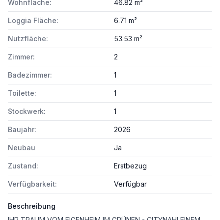
Wohnfläche:
46.82 m²
Loggia Fläche:
6.71 m²
Nutzfläche:
53.53 m²
Zimmer:
2
Badezimmer:
1
Toilette:
1
Stockwerk:
1
Baujahr:
2026
Neubau
Ja
Zustand:
Erstbezug
Verfügbarkeit:
Verfügbar
Beschreibung
IHR TRAUM VOM EIGENHEIM IM GRÜNEN - CITYNAH! EINEM ORT, AN DEM URBANES LEBEN UND NATURNAHE ERHOLUNG HARMONISCH AUFEINANDERTREFFEN.