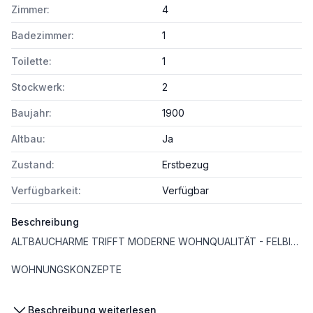
Zimmer:
4
Badezimmer:
1
Toilette:
1
Stockwerk:
2
Baujahr:
1900
Altbau:
Ja
Zustand:
Erstbezug
Verfügbarkeit:
Verfügbar
Beschreibung
ALTBAUCHARME TRIFFT MODERNE WOHNQUALITÄT - FELBIGERGASSE 69
WOHNUNGSKONZEPTE
Das Projekt bietet bei den sanierten Einheiten verschiedene Wohnungsgrößen, die durch durchdachte Grundrisse und funktionale Raumaufteilung überzeugen. Von kompakten Single-Apartments bis zu großzügigen Familienwohnungen ist für jeden Bedarf etwas dabei.
Beschreibung weiterlesen