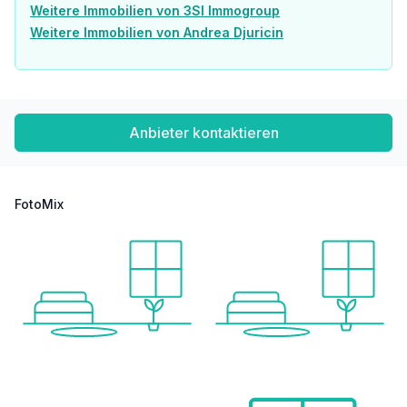
Weitere Immobilien von 3SI Immogroup
Sämtliche Ihnen hiermit übermittelte Angaben wurden uns seitens des Abgebers bekannt gegeben. Eine Garantie auf Richtigkeit und Vollständigkeit können wir nicht übernehmen.
Weitere Immobilien von Andrea Djuricin
Wir weisen darauf hin, dass zwischen dem Vermittler und dem zu vermittelnden Dritten ein familiäres oder wirtschaftliches Naheverhältnis besteht.
Der Vermittler ist als Doppelmakler tätig.
Anbieter kontaktieren
Infrastruktur / Entfernungen
Gesundheit
Arzt <125m
FotoMix
Apotheke <150m
Klinik <950m
Krankenhaus <525m
Kinder & Schulen
Schule <350m
Kindergarten <425m
Universität <2.000m
Höhere Schule <2.625m
Nahversorgung