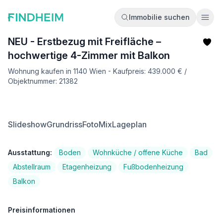
Immobilie suchen
Ope
NEU - Erstbezug mit Freifläche –
hochwertige 4-Zimmer mit Balkon
Wohnung kaufen in 1140 Wien - Kaufpreis: 439.000 € /
Objektnummer: 21382
Slideshow
Grundriss
FotoMix
Lageplan
Ausstattung:
Boden
Wohnküche / offene Küche
Bad
Abstellraum
Etagenheizung
Fußbodenheizung
Balkon
Preisinformationen