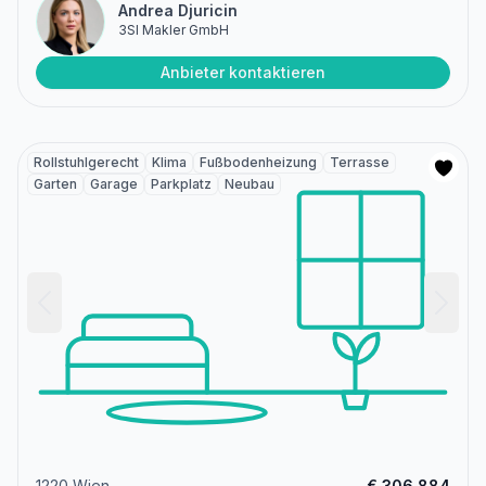
Andrea Djuricin
3SI Makler GmbH
Anbieter kontaktieren
Rollstuhlgerecht
Klima
Fußbodenheizung
Terrasse
Garten
Garage
Parkplatz
Neubau
1220 Wien
€ 306.884