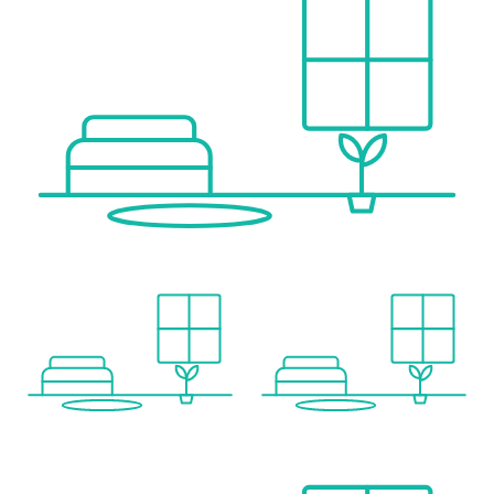
Supermarkt <125m
Bäckerei <250m
Einkaufszentrum <2.400m
Sonstige
Geldautomat <125m
Bank <400m
Post <400m
Polizei <1.050m
Verkehr
Bus <125m
U-Bahn <550m
Straßenbahn <125m
Bahnhof <550m
Autobahnanschluss <4.850m
Angaben Entfernung Luftlinie / Quelle: OpenStreetMap