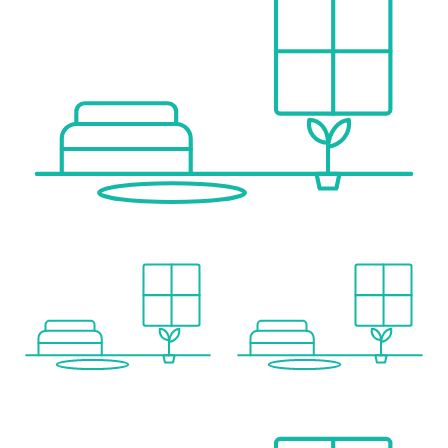
Sonstige
Geldautomat <1.500m
Bank <1.000m
Post <1.000m
Polizei <1.500m
Verkehr
Bus <500m
U-Bahn <3.000m
Straßenbahn <3.500m
Bahnhof <3.000m
Autobahnanschluss <7.000m
Angaben Entfernung Luftlinie / Quelle: OpenStreetMap