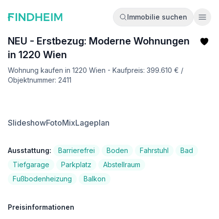
Immobilie suchen
Ope
NEU - Erstbezug: Moderne Wohnungen
in 1220 Wien
Wohnung kaufen in 1220 Wien - Kaufpreis: 399.610 € /
Objektnummer: 2411
Slideshow
FotoMix
Lageplan
Ausstattung:
Barrierefrei
Boden
Fahrstuhl
Bad
Tiefgarage
Parkplatz
Abstellraum
Fußbodenheizung
Balkon
Preisinformationen