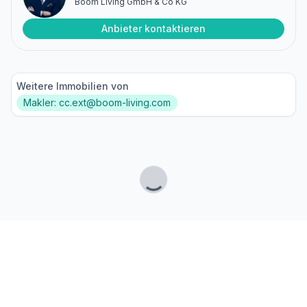
Boom Living GmbH & Co KG
Anbieter kontaktieren
Weitere Immobilien von
Makler: cc.ext@boom-living.com
Lade...
Fußzeile
Finde passende Kaufimmobilien
- oder werde gefunden!
Mit moderner Technologie zum perfekten Match.