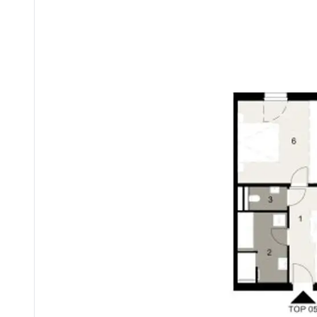
Infrastruktur in Parndorf:
- Designer Outlet Parndorf – Shopping- und Freizeitmöglich
- Supermärkte & Nahversorgung
- Schulen & Kindergärten in direkter Umgebung
- Ärzte, Apotheken & Gesundheitsversorgung
Freizeit & Natur:
- Privater Seezugang für Erholung und Sport
- Rad- & Wanderwege direkt vor der Haustür
- Öffentliche Grünflächen
Kosten:
Kaufpreis: € 419.000,00
Vermittlungshonorar: € 15.084,00 inkl. 20% USt.
Kontakt:
Für weitere Fragen oder persönliche Besichtigungswünsche wenden Sie sich bitte an Frau Mag. Bettina Zaininge