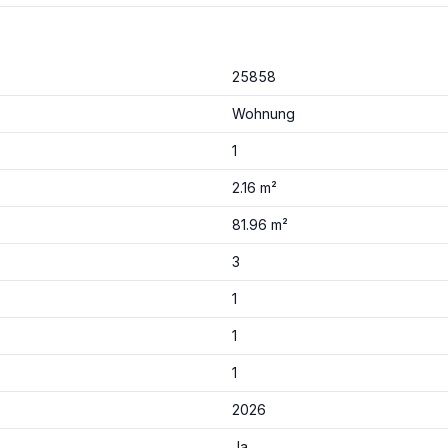
25858
Wohnung
1
2.16 m²
81.96 m²
3
1
1
1
2026
Ja