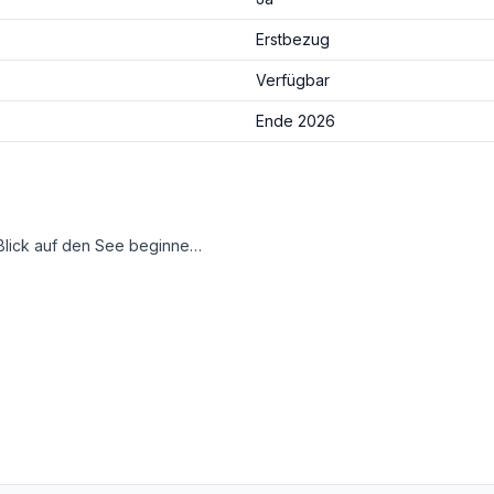
Erstbezug
Verfügbar
Ende 2026
wertiges Wohnen mit einzigartigem Seeflair – für alle, die das Besondere suchen.
ohnerlebnis. Hier treffen Licht und Ruhe auf echte Lebensqualität – ein Ort zum Ankommen und Wohlfühlen.
me Atmosphäre