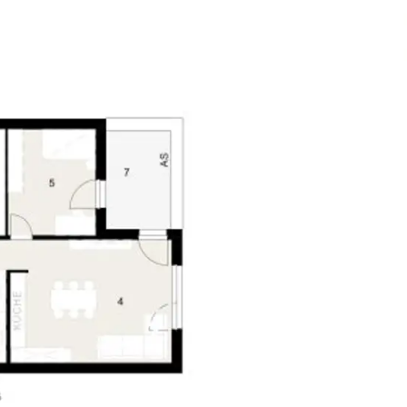
keiten
r unter 0676 555 66 60 bzw. zaininger@estina.at