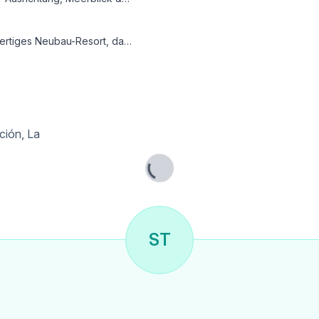
zen und bietet ein durchdachtes Konzept für anspruchsvolle Eigennutzer und internationale Investoren.
lage.
ción, La
Lade...
 B
ST
 m²