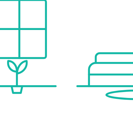
eine exklusive Resort-Atmosphäre schaffen.
 oder Events)
1,4 km