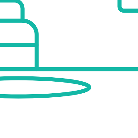
m²
.5 m²
²
utdoor areas
eral sea views and overlooks surrounding green areas and golf courses.