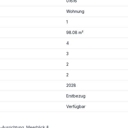
01616
Wohnung
1
98.08 m²
4
3
2
2
2028
Erstbezug
Verfügbar
Exklusive Eckwohnung im Neubau-Resort La Alcaidesa – Süd-Ausrichtung, Meerblick & Resort-Lifestyle