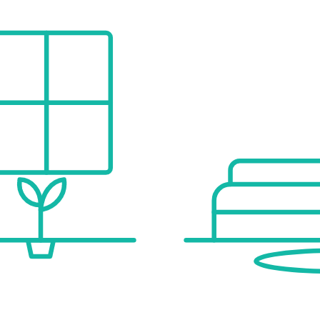
ols, creating a true resort atmosphere.
 social events)