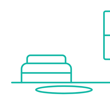
• Large terrace ideal for lounge, dining and relaxation areas
• Air conditioning
• Fully fitted modern kitchen
• Elevator
• Video intercom system
• Underground parking space
• Storage room (trastero)
____________________
Resort-Style Communal Amenities
The residence is surrounded by beautifully landscaped gardens and features three swimming po
• Fully equipped gym
• Spa & wellness area with sauna and jacuzzi
• Outdoor meditation and relaxation zones
• Elegant community lounge with co-working space
(including a fully equipped kitchen – ideal for hybrid work or
• Picnic area
• Beach volleyball court
• Family-friendly facilities including
– Children’s pool
– Water play areas