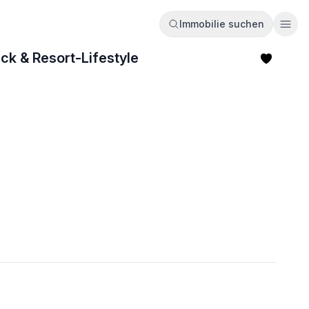
Immobilie suchen
Ope
k & Resort-Lifestyle