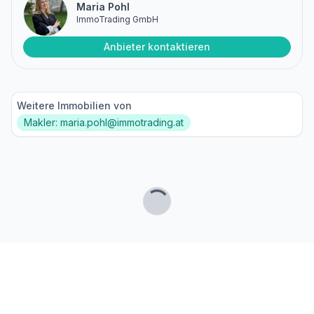
Maria Pohl
ImmoTrading GmbH
Anbieter kontaktieren
Weitere Immobilien von
Makler: maria.pohl@immotrading.at
Lade...
Fußzeile
Finde passende Kaufimmobilien
- oder werde gefunden!