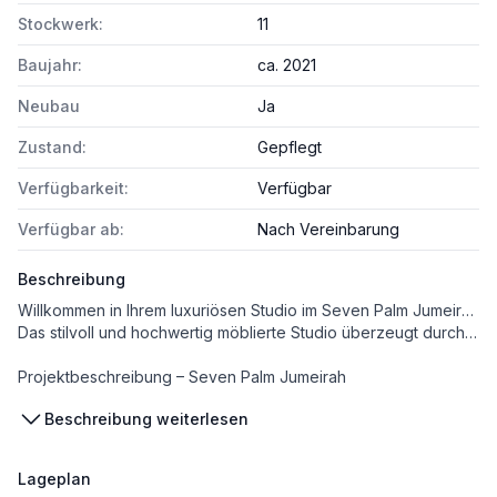
Stockwerk:
11
Baujahr:
ca. 2021
Neubau
Ja
Zustand:
Gepflegt
Verfügbarkeit:
Verfügbar
Verfügbar ab:
Nach Vereinbarung
Beschreibung
Willkommen in Ihrem luxuriösen Studio im Seven Palm Jumeirah – mit spektakulärem Blick auf das Royal Atlantis und die Nakheel Mall. Diese erstklassige Lage bringt Sie mitten ins pulsierende Zentrum von Dubais prestigeträchtigster Adresse: Palm Jumeirah.
Das stilvoll und hochwertig möblierte Studio überzeugt durch modernes Design, elegante Ausstattung und höchsten Wohnkomfort. Den Bewohnern steht direkter Strandzugang zu den traumhaften Stränden der Palm Jumeirah zur Verfügung – inklusive Liegebereichen mit Handtüchern sowie optional mietbaren Cabanas und Sonnenliegen. Zur Ausstattung gehören zudem eine praktische Kitchenette, ein Flachbild-TV sowie kostenloses WLAN.
Projektbeschreibung – Seven Palm Jumeirah
Beschreibung weiterlesen
Das exklusive Projekt „Seven Palm Jumeirah“ bietet beeindruckende Ausblicke auf das Meer, die Promenade sowie die Skyline der Dubai Marina, mit Sicht auf das ikonische Burj Al Arab und das berühmte Dubai Eye, das höchste Riesenrad der Welt.
Die Anlage besteht aus zwei architektonisch eleganten Gebäuden, die durch eine spektakuläre schwebende Terrasse miteinander verbunden sind.
Im Nordgebäude befinden sich private Eigentumswohnungen.
Lageplan
Das Südgebäude beherbergt ein Luxushotel sowie Serviced Apartments.