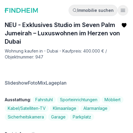
Immobilie suchen
Ope
NEU - Exklusives Studio im Seven Palm
Jumeirah – Luxuswohnen im Herzen von
Dubai
Wohnung kaufen in - Dubai - Kaufpreis: 400.000 € /
Objektnummer: 947
Slideshow
FotoMix
Lageplan
Ausstattung:
Fahrstuhl
Sporteinrichtungen
Möbliert
Kabel/Satelliten-TV
Klimaanlage
Alarmanlage
Sicherheitskamera
Garage
Parkplatz