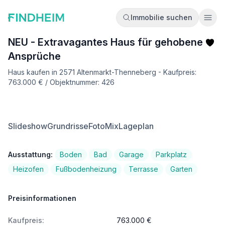
Immobilie suchen
Ope
NEU - Extravagantes Haus für gehobene
Ansprüche
Haus kaufen in 2571 Altenmarkt-Thenneberg - Kaufpreis:
763.000 € / Objektnummer: 426
Slideshow
Grundrisse
FotoMix
Lageplan
Ausstattung:
Boden
Bad
Garage
Parkplatz
Heizofen
Fußbodenheizung
Terrasse
Garten
Preisinformationen
Kaufpreis:
763.000 €