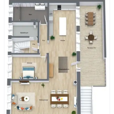
Angebote immer schon vor Vermarktungsbeginn sehen? >>> Folgen Sie mir auf Facebook [https://www.facebook.com/ribarskirealestate] oder Linkedin [https://www.linkedin.com/company/66757607/admin/].
Der Vermittler ist als Doppelmakler tätig.
Infrastruktur / Entfernungen
Gesundheit
Arzt <3.075m
Apotheke <7.175m
Kinder & Schulen
Schule <2.025m
Kindergarten <1.900m
Höhere Schule <9.825m
Universität <9.850m
Nahversorgung
Supermarkt <2.450m
Bäckerei <8.950m
Sonstige
Bank <2.500m